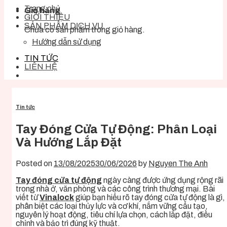
Trang chủ
Giỏ hàng
GIỚI THIỆU
SẢN PHẨM DỊCH VỤ
Chưa có sản phẩm trong giỏ hàng.
Hướng dẫn sử dụng
TIN TỨC
LIÊN HỆ
Tin tức
Tay Đóng Cửa Tự Động: Phân Loại
Và Hướng Lắp Đặt
Posted on
13/08/2025
30/06/2026
by
Nguyen The Anh
Tay đóng cửa tự động
ngày càng được ứng dụng rộng rãi
trong nhà ở, văn phòng và các công trình thương mại. Bài
viết từ
Vinalock
giúp bạn hiểu rõ tay đóng cửa tự động là gì,
phân biệt các loại thủy lực và cơ khí, nắm vững cấu tạo,
nguyên lý hoạt động, tiêu chí lựa chọn, cách lắp đặt, điều
chỉnh và bảo trì đúng kỹ thuật.