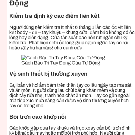
Động
Kiểm tra định kỳ các điểm liên kết
Người dùng nên kiểm tra ít nhất 6 tháng 1 lần các ốc vít liên
kết body – đế – tay khuỷu – khung cửa, đảm bảo không có ốc
lỏng hay biến dạng. Cửa tần suất cao nên rút ngắn chu kỳ
kiểm tra. Phát hiện sớm ốc lỏng giúp ngăn ngừa tay co rơi
hoặc gây hư hại nặng cho cánh cửa.
Cách Bảo Trì Tay Đóng Cửa Tự Động
Vệ sinh thiết bị thường xuyên
Bụi bẩn và hơi ẩm bám trên thân tay co lâu ngày tạo ma sát
và ăn mòn. Người dùng lau chùi bằng khăn mềm và dung
dịch tẩy rửa nhẹ, tránh hóa chất ăn mòn. Tay co gắn ngoài
trời tiếp xúc mưa nắng cần được vệ sinh thường xuyên hơn
tay co trong nhà.
Bôi trơn các khớp nối
Các khớp gập của tay khuỷu và trục xoay cần bôi trơn định
kỳ bằng dầu máy hoặc mỡ bôi trơn phù hợp. Người dùng