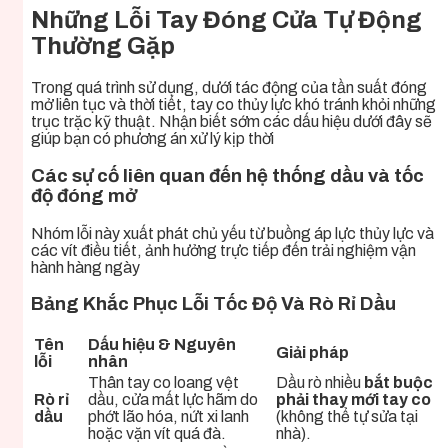
Những Lỗi Tay Đóng Cửa Tự Động
Thường Gặp
Trong quá trình sử dụng, dưới tác động của tần suất đóng
mở liên tục và thời tiết, tay co thủy lực khó tránh khỏi những
trục trặc kỹ thuật. Nhận biết sớm các dấu hiệu dưới đây sẽ
giúp bạn có phương án xử lý kịp thời
Các sự cố liên quan đến hệ thống dầu và tốc
độ đóng mở
Nhóm lỗi này xuất phát chủ yếu từ buồng áp lực thủy lực và
các vít điều tiết, ảnh hưởng trực tiếp đến trải nghiệm vận
hành hàng ngày
Bảng Khắc Phục Lỗi Tốc Độ Và Rò Rỉ Dầu
Tên
Dấu hiệu & Nguyên
Giải pháp
lỗi
nhân
Thân tay co loang vệt
Dầu rò nhiều
bắt buộc
Rò rỉ
dầu, cửa mất lực hãm do
phải thay mới tay co
dầu
phớt lão hóa, nứt xi lanh
(không thể tự sửa tại
hoặc vặn vít quá đà.
nhà).