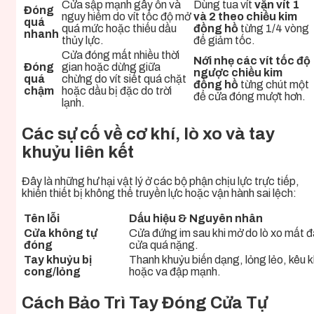
Cửa sập mạnh gây ồn và
Dùng tua vít
vặn vít 1
Đóng
nguy hiểm do vít tốc độ mở
và 2 theo chiều kim
quá
quá mức hoặc thiếu dầu
đồng hồ
từng 1/4 vòng
nhanh
thủy lực.
để giảm tốc.
Cửa đóng mất nhiều thời
Nới nhẹ các vít tốc độ
Đóng
gian hoặc dừng giữa
ngược chiều kim
quá
chừng do vít siết quá chặt
đồng hồ
từng chút một
chậm
hoặc dầu bị đặc do trời
để cửa đóng mượt hơn.
lạnh.
Các sự cố về cơ khí, lò xo và tay
khuỷu liên kết
Đây là những hư hại vật lý ở các bộ phận chịu lực trực tiếp,
khiến thiết bị không thể truyền lực hoặc vận hành sai lệch:
Tên lỗi
Dấu hiệu & Nguyên nhân
Cửa không tự
Cửa đứng im sau khi mở do lò xo mất đà
đóng
cửa quá nặng.
Tay khuỷu bị
Thanh khuỷu biến dạng, lỏng lẻo, kêu k
cong/lỏng
hoặc va đập mạnh.
Cách Bảo Trì Tay Đóng Cửa Tự