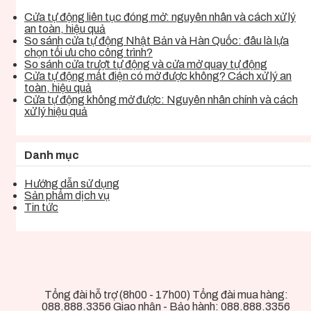
Cửa tự động liên tục đóng mở: nguyên nhân và cách xử lý
an toàn, hiệu quả
So sánh cửa tự động Nhật Bản và Hàn Quốc: đâu là lựa
chọn tối ưu cho công trình?
So sánh cửa trượt tự động và cửa mở quay tự động
Cửa tự động mất điện có mở được không? Cách xử lý an
toàn, hiệu quả
Cửa tự động không mở được: Nguyên nhân chính và cách
xử lý hiệu quả
Danh mục
Hướng dẫn sử dụng
Sản phẩm dịch vụ
Tin tức
Tổng đài hỗ trợ (8h00 - 17h00) Tổng đài mua hàng:
088.888.3356
Giao nhận - Bảo hành:
088.888.3356