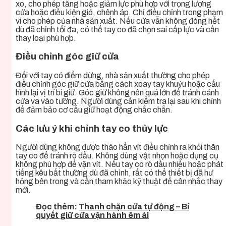
xo, cho phép tăng hoặc giảm lực phù hợp với trọng lượng
cửa hoặc điều kiện gió, chênh áp. Chỉ điều chỉnh trong phạm
vi cho phép của nhà sản xuất. Nếu cửa vẫn không đóng hết
dù đã chỉnh tối đa, có thể tay co đã chọn sai cấp lực và cần
thay loại phù hợp.
Điều chỉnh góc giữ cửa
Đối với tay có điểm dừng, nhà sản xuất thường cho phép
điều chỉnh góc giữ cửa bằng cách xoay tay khuỷu hoặc cấu
hình lại vị trí bi giữ. Góc giữ không nên quá lớn để tránh cánh
cửa va vào tường. Người dùng cần kiểm tra lại sau khi chỉnh
để đảm bảo cơ cấu giữ hoạt động chắc chắn.
Các lưu ý khi chỉnh tay co thủy lực
Người dùng không được tháo hẳn vít điều chỉnh ra khỏi thân
tay co để tránh rò dầu. Không dùng vật nhọn hoặc dụng cụ
không phù hợp để vặn vít. Nếu tay co rò dầu nhiều hoặc phát
tiếng kêu bất thường dù đã chỉnh, rất có thể thiết bị đã hư
hỏng bên trong và cần tham khảo kỹ thuật để cân nhắc thay
mới.
Đọc thêm:
Thanh chặn cửa tự động – Bí
quyết giữ cửa vận hành êm ái