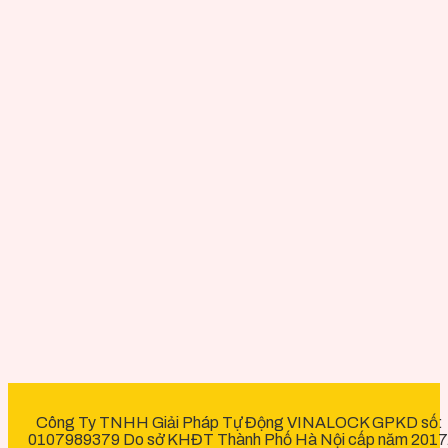
Công Ty TNHH Giải Pháp Tự Động VINALOCK GPKD số:
0107989379 Do sở KHĐT Thành Phố Hà Nội cấp năm 2017