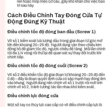
ren hoặc móp méo cơ cấu, gây khó khăn cho việc bảo
trì sau này.
Cách Điều Chỉnh Tay Đóng Cửa Tự
Động Đúng Kỹ Thuật
Điều chỉnh tốc độ đóng ban đầu (Screw 1)
Vít số 1 kiểm soát lưu lượng dầu trong giai đoạn từ góc mở
lớn đến khoảng 20–25 độ. Người dùng vặn theo chiều kim
đồng hồ để giảm tốc độ, ngược chiều để tăng. Mỗi lần chỉnh
tối đa 1/4 vòng rồi thử lại để quan sát sự thay đổi trước khi
chỉnh tiếp.
Điều chỉnh tốc độ đóng cuối (Screw 2)
Vít số 2 điều khiển tốc độ giai đoạn từ khoảng 20–25 độ đến
0 độ – đây là đoạn quyết định cửa có sập mạnh hay đóng êm
vào khung. Người dùng nên chỉnh vít số 1 trước rồi mới tinh
chỉnh vít số 2, tránh tương tác lẫn nhau khó kiểm soát.
Điều chỉnh lực đóng cửa
Một số tay co thủy lực cao cấp có vít điều chỉnh cấp lực lò