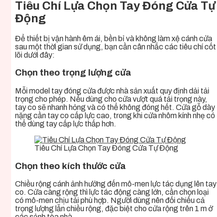
Tiêu Chí Lựa Chọn Tay Đóng Cửa Tự
Động
Để thiết bị vận hành êm ái, bền bỉ và không làm xệ cánh cửa
sau một thời gian sử dụng, bạn cần cân nhắc các tiêu chí cốt
lõi dưới đây:
Chọn theo trọng lượng cửa
Mỗi model tay đóng cửa được nhà sản xuất quy định dải tải
trọng cho phép. Nếu dùng cho cửa vượt quá tải trọng này,
tay co sẽ nhanh hỏng và có thể không đóng hết. Cửa gỗ dày
nặng cần tay co cấp lực cao, trong khi cửa nhôm kính nhẹ có
thể dùng tay cấp lực thấp hơn.
Tiêu Chí Lựa Chọn Tay Đóng Cửa Tự Động
Chọn theo kích thước cửa
Chiều rộng cánh ảnh hưởng đến mô-men lực tác dụng lên tay
co. Cửa càng rộng thì lực tác động càng lớn, cần chọn loại
có mô-men chịu tải phù hợp. Người dùng nên đối chiếu cả
trọng lượng lẫn chiều rộng, đặc biệt cho cửa rộng trên 1 m ở
các sảnh tòa nhà.