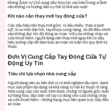
không được tự ý bổ sung dầu thủy lực vào bên trong xi lanh
nếu không có hướng dẫn cụ thể từ nhà sản xuất.
Khi nào cần thay mới tay đóng cửa?
Các dấu hiệu nên thay mới gồm: rò dầu nhiều, thân xi lanh
nứt, lò xo mất đàn hồi, tay khuỷu cong nặng, dù đã điều chỉnh
vẫn không đạt tốc độ đóng an toàn. Với cửa chống cháy và
cửa thoát hiểm, người dùng nên thay mới ngay khi có dấu
hiệu xuống cấp để đảm bảo an toàn và tuân thủ quy định kỹ
thuật.
Đơn Vị Cung Cấp Tay Đóng Cửa Tự
Động Uy Tín
Tiêu chí lựa chọn nhà cung cấp
Người dùng nên ưu tiên đơn vị có kinh nghiệm lâu năm, danh
mục sản phẩm đa dạng và khả năng tư vấn kỹ thuật rõ ràng.
Nhà cung cấp cần xuất trình được chứng từ nguồn gốc xuất
xứ hàng hóa, đặc biệt với tay co dùng cho cửa chống cháy
và cửa thoát hiểm – những hạng mục liên quan trực tiếp đến
an toàn.