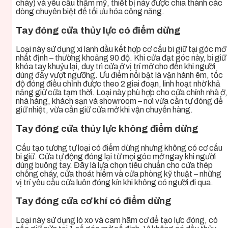
cháy) và yêu cầu thẩm mỹ, thiết bị này được chia thành các
dòng chuyên biệt để tối ưu hóa công năng.
Tay đóng cửa thủy lực có điểm dừng
Loại này sử dụng xi lanh dầu kết hợp cơ cấu bi giữ tại góc mở
nhất định – thường khoảng 90 độ. Khi cửa đạt góc này, bi giữ
khóa tay khuỷu lại, duy trì cửa ở vị trí mở cho đến khi người
dùng đẩy vượt ngưỡng. Ưu điểm nổi bật là vận hành êm, tốc
độ đóng điều chỉnh được theo 2 giai đoạn, linh hoạt nhờ khả
năng giữ cửa tạm thời. Loại này phù hợp cho cửa chính nhà ở,
nhà hàng, khách sạn và showroom – nơi vừa cần tự đóng để
giữ nhiệt, vừa cần giữ cửa mở khi vận chuyển hàng.
Tay đóng cửa thủy lực không điểm dừng
Cấu tạo tương tự loại có điểm dừng nhưng không có cơ cấu
bi giữ. Cửa tự động đóng lại từ mọi góc mở ngay khi người
dùng buông tay. Đây là lựa chọn tiêu chuẩn cho cửa thép
chống cháy, cửa thoát hiểm và cửa phòng kỹ thuật – những
vị trí yêu cầu cửa luôn đóng kín khi không có người đi qua.
Tay đóng cửa cơ khí có điểm dừng
Loại này sử dụng lò xo và cam hãm cơ để tạo lực đóng, có