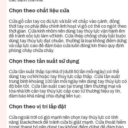
Chọn theo chất liệu cửa
Cửa gỗ cần tay co đủ lực và bắt vít chắc vào cánh, đồng
thời tay co phải điều chỉnh linh hoạt vì gỗ có thể co ngót theo
thời gian. Cửa kính nhôm nên dùng tay thủy lực vận hành êm
để tránh sốc lực làm vỡ kính. Cửa thép chống cháy bắt buộc
dùng tay thủy lực đạt chuẩn, thường là loại không điểm dừng
và cấp lực cao để đảm bảo cửa luôn đóng kín theo quy định
phòng cháy chữa cháy.
Chọn theo tần suất sử dụng
Cửa tần suất thấp tại nhà ở (dưới 50 lần mỗi ngày) có thể
dùng tay cơ khí hoặc tay thủy lực cấp thấp. Cửa tần suất
trung bình khoảng 100 lần mỗi ngày nên dùng tay thủy lực có
độ bền tốt. Cửa tần suất cao tại trung tâm thương mại và
tòa nhà lớn cần tay thủy lực cấp cao từ thương hiệu uy tín,
đảm bảo khả năng chịu đựng liên tục.
Chọn theo vị trí lắp đặt
Cửa ngoài trời có gió mạnh nên chọn tay thủy lực có tính
năng Backcheck để tránh cửa bị giật mạnh. Cửa thoát hiểm
trong thang bộ nên dùng tay không điểm dừng để đảm bảo