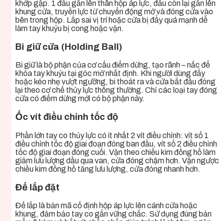
khớp gập. 1 đầu gắn lên thân hộp áp lực, đầu còn lại gắn lên
khung cửa, truyền lực từ chuyển động mở và đóng cửa vào
bên trong hộp. Lắp sai vị trí hoặc cửa bị đẩy quá mạnh dễ
làm tay khuỷu bị cong hoặc vặn.
Bi giữ cửa (Holding Ball)
Bi giữ là bộ phận của cơ cấu điểm dừng, tạo rãnh – nấc để
khóa tay khuỷu tại góc mở nhất định. Khi người dùng đẩy
hoặc kéo nhẹ vượt ngưỡng, bi thoát ra và cửa bắt đầu đóng
lại theo cơ chế thủy lực thông thường. Chỉ các loại tay đóng
cửa có điểm dừng mới có bộ phận này.
Ốc vít điều chỉnh tốc độ
Phần lớn tay co thủy lực có ít nhất 2 vít điều chỉnh: vít số 1
điều chỉnh tốc độ giai đoạn đóng ban đầu, vít số 2 điều chỉnh
tốc độ giai đoạn đóng cuối. Vặn theo chiều kim đồng hồ làm
giảm lưu lượng dầu qua van, cửa đóng chậm hơn. Vặn ngược
chiều kim đồng hồ tăng lưu lượng, cửa đóng nhanh hơn.
Đế lắp đặt
Đế lắp là bản mã cố định hộp áp lực lên cánh cửa hoặc
khung, đảm bảo tay co gắn vững chắc. Sử dụng đúng bản