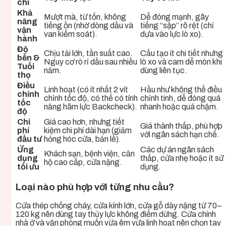
chí
Khả
Mượt mà, từ tốn, không
Dễ đóng mạnh, gây
năng
tiếng ồn (nhờ dòng dầu và
tiếng “sập” rõ rệt (chỉ
vận
van kiểm soát).
dựa vào lực lò xo).
hành
Độ
Chịu tải lớn, tần suất cao.
Cấu tạo ít chi tiết nhưng
bền &
Nguy cơ rò rỉ dầu sau nhiều
lò xo và cam dễ mòn khi
Tuổi
năm.
dùng liên tục.
thọ
Điều
Linh hoạt (có ít nhất 2 vít
Hầu như không thể điều
chỉnh
chỉnh tốc độ, có thể có tính
chỉnh tinh, dễ đóng quá
tốc
năng hãm lực Backcheck).
nhanh hoặc quá chậm.
độ
Chi
Giá cao hơn, nhưng tiết
Giá thành thấp, phù hợp
phí
kiệm chi phí dài hạn (giảm
với ngân sách hạn chế.
đầu tư
hỏng hóc cửa, bản lề).
Ứng
Các dự án ngân sách
Khách sạn, bệnh viện, căn
dụng
thấp, cửa nhẹ hoặc ít sử
hộ cao cấp, cửa nặng.
tối ưu
dụng.
Loại nào phù hợp với từng nhu cầu?
Cửa thép chống cháy, cửa kính lớn, cửa gỗ dày nặng từ 70–
120 kg nên dùng tay thủy lực không điểm dừng. Cửa chính
nhà ở và văn phòng muốn vừa êm vừa linh hoạt nên chọn tay