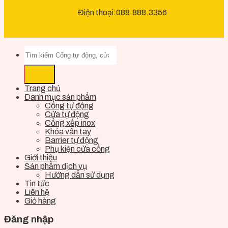
Điện thoại:088.888.3356
Trang chủ
Danh mục sản phẩm
Cổng tự động
Cửa tự động
Cổng xếp inox
Khóa vân tay
Barrier tự động
Phụ kiện cửa cổng
Giới thiệu
Sản phẩm dịch vụ
Hướng dẫn sử dụng
Tin tức
Liên hệ
Giỏ hàng
Đăng nhập