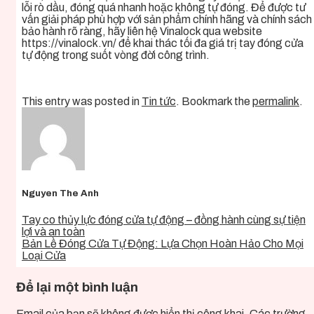
lỗi rò dầu, đóng quá nhanh hoặc không tự đóng. Để được tư
vấn giải pháp phù hợp với sản phẩm chính hãng và chính sách
bảo hành rõ ràng, hãy liên hệ Vinalock qua website
https://vinalock.vn/ để khai thác tối đa giá trị tay đóng cửa
tự động trong suốt vòng đời công trình.
This entry was posted in
Tin tức
. Bookmark the
permalink
.
Nguyen The Anh
Tay co thủy lực đóng cửa tự động – đồng hành cùng sự tiện
lợi và an toàn
Bản Lề Đóng Cửa Tự Động: Lựa Chọn Hoàn Hảo Cho Mọi
Loại Cửa
Để lại một bình luận
Email của bạn sẽ không được hiển thị công khai.
Các trường