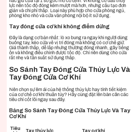
nấc giữ cửa tại 1 số góc mở cố định. Vì không có dầu thủy
lực nên tốc độ đóng kém mượt mà hơn, nhưng cấu tạo đơn
giản và chi phí thấp. Loại này phù hợp cho cửa phòng ngủ,
phòng kho nhỏ và cửa văn phòng nội bộ ít sử dụng.
Tay đóng cửa cơ khí không điểm dừng
Đây là dạng cơ bản nhất: lò xo bung ra ngay khi người dùng
buông tay, kéo cửa về vị trí đóng mà không có cơ chế giữ.
Giá thành thấp, dễ lắp nhưng thường đóng nhanh, gây tiếng
ồn và không điều chỉnh được tốc độ. Chỉ nên dùng cho cửa
rất nhẹ và tần suất sử dụng thấp.
So Sánh Tay Đóng Cửa Thủy Lực Và
Tay Đóng Cửa Cơ Khí
Nên chọn sự êm ái của hệ thống thủy lực hay tính tiết kiệm
của cơ chế cơ khí thuần túy? Hãy cùng đặt lên bàn cân các
tiêu chí cốt lõi ngay sau đây.
Bảng So Sánh Tay Đóng Cửa Thủy Lực Và Tay
Cơ Khí
Tiêu
Tay thủy lực
Tay cơ khí