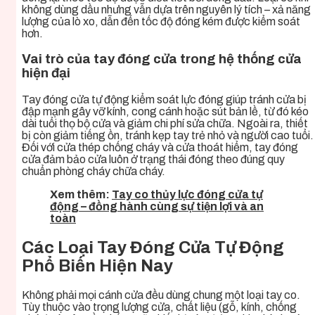
không dùng dầu nhưng vẫn dựa trên nguyên lý tích – xả năng
lượng của lò xo, dẫn đến tốc độ đóng kém được kiểm soát
hơn.
Vai trò của tay đóng cửa trong hệ thống cửa
hiện đại
Tay đóng cửa tự động kiểm soát lực đóng giúp tránh cửa bị
đập mạnh gây vỡ kính, cong cánh hoặc sút bản lề, từ đó kéo
dài tuổi thọ bộ cửa và giảm chi phí sửa chữa. Ngoài ra, thiết
bị còn giảm tiếng ồn, tránh kẹp tay trẻ nhỏ và người cao tuổi.
Đối với cửa thép chống cháy và cửa thoát hiểm, tay đóng
cửa đảm bảo cửa luôn ở trạng thái đóng theo đúng quy
chuẩn phòng cháy chữa cháy.
Xem thêm:
Tay co thủy lực đóng cửa tự
động – đồng hành cùng sự tiện lợi và an
toàn
Các Loại Tay Đóng Cửa Tự Động
Phổ Biến Hiện Nay
Không phải mọi cánh cửa đều dùng chung một loại tay co.
Tùy thuộc vào trọng lượng cửa, chất liệu (gỗ, kính, chống