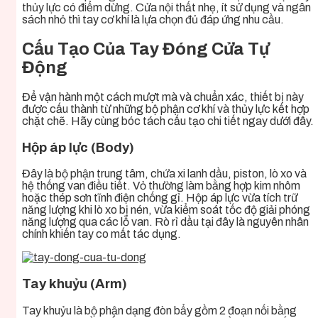
thủy lực có điểm dừng. Cửa nội thất nhẹ, ít sử dụng và ngân
sách nhỏ thì tay cơ khí là lựa chọn đủ đáp ứng nhu cầu.
Cấu Tạo Của Tay Đóng Cửa Tự
Động
Để vận hành một cách mượt mà và chuẩn xác, thiết bị này
được cấu thành từ những bộ phận cơ khí và thủy lực kết hợp
chặt chẽ. Hãy cùng bóc tách cấu tạo chi tiết ngay dưới đây.
Hộp áp lực (Body)
Đây là bộ phận trung tâm, chứa xi lanh dầu, piston, lò xo và
hệ thống van điều tiết. Vỏ thường làm bằng hợp kim nhôm
hoặc thép sơn tĩnh điện chống gỉ. Hộp áp lực vừa tích trữ
năng lượng khi lò xo bị nén, vừa kiểm soát tốc độ giải phóng
năng lượng qua các lỗ van. Rò rỉ dầu tại đây là nguyên nhân
chính khiến tay co mất tác dụng.
Tay khuỷu (Arm)
Tay khuỷu là bộ phận dạng đòn bẩy gồm 2 đoạn nối bằng