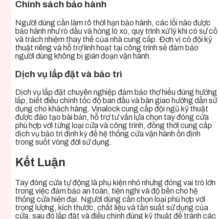
Chính sách bảo hành
Người dùng cần làm rõ thời hạn bảo hành, các lỗi nào được
bảo hành như rò dầu và hỏng lò xo, quy trình xử lý khi có sự cố
và trách nhiệm thay thế của nhà cung cấp. Đơn vị có đội kỹ
thuật riêng và hỗ trợ linh hoạt tại công trình sẽ đảm bảo
người dùng không bị gián đoạn vận hành.
Dịch vụ lắp đặt và bảo trì
Dịch vụ lắp đặt chuyên nghiệp đảm bảo thợ hiểu đúng hướng
lắp, biết điều chỉnh tốc độ ban đầu và bàn giao hướng dẫn sử
dụng cho khách hàng. Vinalock cung cấp đội ngũ kỹ thuật
được đào tạo bài bản, hỗ trợ tư vấn lựa chọn tay đóng cửa
phù hợp với từng loại cửa và công trình, đồng thời cung cấp
dịch vụ bảo trì định kỳ để hệ thống cửa vận hành ổn định
trong suốt vòng đời sử dụng.
Kết Luận
Tay đóng cửa tự động là phụ kiện nhỏ nhưng đóng vai trò lớn
trong việc đảm bảo an toàn, tiện nghi và độ bền cho hệ
thống cửa hiện đại. Người dùng cần chọn loại phù hợp với
trọng lượng, kích thước, chất liệu và tần suất sử dụng của
cửa, sau đó lắp đặt và điều chỉnh đúng kỹ thuật để tránh các