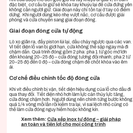
đặc biệt, cơ cấu bi giữ sẽ khóa tay khuỷu lại để cửa đứng yên
không cần người giữ. Giai đoạn này chỉ tồn tại ở tay có điểm
dừng. Khi người dùng kéo nhẹ vượt nấc, cơ cấu được giải
phóng và cửa chuyển sang giai đoạn đóng.
Giai đoạn đóng cửa tự động
Lò xo giãn ra, đẩy piston lùi lại, dầu chảy ngược qua các van.
Vì tiết diện lỗ van bị giới hạn, cửa không thể sập ngay mà đi
chậm dần. Quá trình đóng gồm 2 pha: pha 1 từ góc mở lớn
đến khoảng 20–25 độ – cửa đóng tương đối nhanh; pha 2 từ
20–25 độ đến 0 độ – cửa đóng chậm để chốt khóa vào êm
ái.
Cơ chế điều chỉnh tốc độ đóng cửa
Khi vít điều chỉnh bị vặn, tiết diện hiệu dụng của lỗ cho dầu đi
qua thay đổi. Tiết diện nhỏ hơn làm lực cản thủy lực tăng,
cửa đóng chậm hơn. Người dùng nên chỉnh từng bước không
quá 1/4 vòng mỗi lần rồi kiểm tra lại, vì sai lệch nhỏ cũng có
thể làm cửa đóng nguy hiểm hoặc không kín.
Xem thêm:
Cửa xếp inox tự động – giải pháp
an toàn và tiện lợi cho mọi công trình