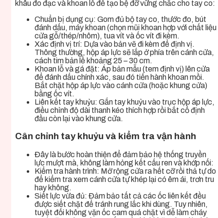
khâu đo đạc và khoan lỗ để tạo bệ đỡ vững chắc cho tay co:
Chuẩn bị dụng cụ: Gom đủ bộ tay co, thước đo, bút
đánh dấu, máy khoan (chọn mũi khoan hợp với chất liệu
cửa gỗ/thép/nhôm), tua vít và ốc vít đi kèm.
Xác định vị trí: Dựa vào bản vẽ đi kèm để định vị.
Thông thường, hộp áp lực sẽ lắp ở phía trên cánh cửa,
cách tim bản lề khoảng 25 – 30 cm.
Khoan lỗ và gá đặt: Áp bản mẫu (tem định vị) lên cửa
để đánh dấu chính xác, sau đó tiến hành khoan mồi.
Bắt chặt hộp áp lực vào cánh cửa (hoặc khung cửa)
bằng ốc vít.
Liên kết tay khuỷu: Gắn tay khuỷu vào trục hộp áp lực,
điều chỉnh độ dài thanh kéo thích hợp rồi bắt cố định
đầu còn lại vào khung cửa.
Cân chỉnh tay khuỷu và kiểm tra vận hành
Đây là bước hoàn thiện để đảm bảo hệ thống truyền
lực mượt mà, không làm hỏng kết cấu ren và khớp nối:
Kiểm tra hành trình: Mở rộng cửa ra hết cỡ rồi thả tự do
để kiểm tra xem cánh cửa tự khép lại có êm ái, trơn tru
hay không.
Siết lực vừa đủ: Đảm bảo tất cả các ốc liên kết đều
được siết chặt để tránh rung lắc khi dùng. Tuy nhiên,
tuyệt đối không vặn ốc cam quá chặt vì dễ làm cháy