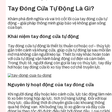
Tay Đóng Cửa Tự Động Là Gì?
Khám phá định nghĩa và vai trò cốt lõi của tay đóng cửa tự
động – giải pháp thông minh giúp bảo vệ không gian sống
của bạn.
Khái niệm tay đóng cửa tự động
Tay đóng cửa tự động là thiết bị thuần cơ hoặc cơ – thủy lực
gắn trên cánh và khung cửa, giúp cửa tự đóng lại sau mỗi lần
mở mà không cần người kéo lại. Thiết bị này khác hoàn toàn
với cửa tự động vận hành bằng động cơ điện và cảm biến.
Trong thực tế, người dùng còn gọi là tay co thủy lực, tay đẩy
hơi hoặc tay đóng cửa lò xo tùy theo cơ chế truyền lực.
Nguyên lý hoạt động của tay đóng cửa
Khi người dùng đẩy hoặc kéo cánh cửa, lực tác động làm nén
lò xo bên trong hộp áp lực, tích trữ năng lượng. Đối với loại
thủy lực, dầu đồng thời di chuyển giữa các khoang thông
qua hệ thống van. Khi buông tay, lò xo giãn ra và đẩy cửa
đóng lại theo tốc độ được điều tiết bởi dòng dầu. Loại cơ khí