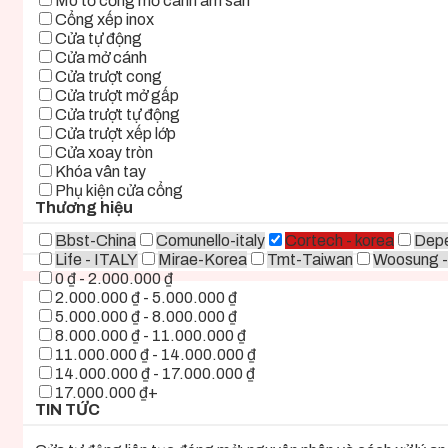
Mô tơ cổng mở cánh âm sàn
Cổng xếp inox
Cửa tự động
Cửa mở cánh
Cửa trượt cong
Cửa trượt mở gấp
Cửa trượt tự động
Cửa trượt xếp lớp
Cửa xoay tròn
Khóa vân tay
Phụ kiện cửa cổng
Thương hiệu
Bbst-China
Comunello-italy
Cortech - korea
Depe
Life - ITALY
Mirae-Korea
Tmt-Taiwan
Woosung -
0 ₫ - 2.000.000 ₫
2.000.000 ₫ - 5.000.000 ₫
5.000.000 ₫ - 8.000.000 ₫
8.000.000 ₫ - 11.000.000 ₫
11.000.000 ₫ - 14.000.000 ₫
14.000.000 ₫ - 17.000.000 ₫
17.000.000 ₫+
TIN TỨC