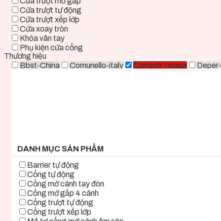
Cửa trượt mở gấp
Cửa trượt tự động
Cửa trượt xếp lớp
Cửa xoay tròn
Khóa vân tay
Phụ kiện cửa cổng
Thương hiệu
Bbst-China
Comunello-italy
Cortech - korea
Deper
Life - ITALY
Mirae-Korea
Tmt-Taiwan
Woosung - K
0 ₫ - 2.000.000 ₫
2.000.000 ₫ - 5.000.000 ₫
5.000.000 ₫ - 8.000.000 ₫
8.000.000 ₫ - 11.000.000 ₫
11.000.000 ₫ - 14.000.000 ₫
14.000.000 ₫ - 17.000.000 ₫
17.000.000 ₫+
DANH MỤC SẢN PHẨM
Barrier tự động
Cổng tự động
Cổng mở cánh tay đòn
Cổng mở gấp 4 cánh
Cổng trượt tự động
Cổng trượt xếp lớp