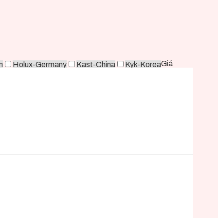
Giá
n
Holux-Germany
Kast-China
Kyk-Korea