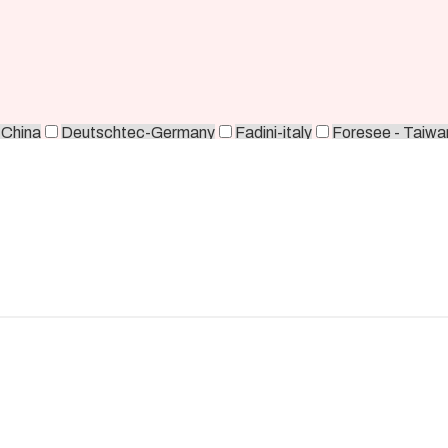
-China
Deutschtec-Germany
Fadini-italy
Foresee - Taiwa
orea
Zkteco-China