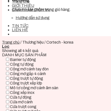
Giỏ hàng
Trang chủ
GIỚI THIỆU
Chưa có sản phẩm trong giỏ hàng.
SẢN PHẨM DỊCH VỤ
Hướng dẫn sử dụng
TIN TỨC
LIÊN HỆ
Trang chủ
/
Thương hiệu
/
Cortech - korea
Lọc
Showing all 4 kết quả
DANH MỤC SẢN PHẨM
Barrier tự động
Cổng tự động
Cổng mở cánh tay đòn
Cổng mở gấp 4 cánh
Cổng trượt tự động
Cổng trượt xếp lớp
Mô tơ cổng mở cánh âm sàn
Cổng xếp inox
Cửa tự động
Cửa mở cánh
Cửa trượt cong