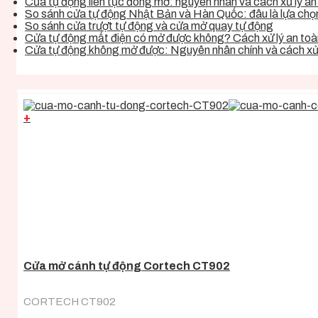
Cửa tự động liên tục đóng mở: nguyên nhân và cách xử lý an 
So sánh cửa tự động Nhật Bản và Hàn Quốc: đâu là lựa chọn 
So sánh cửa trượt tự động và cửa mở quay tự động
Cửa tự động mất điện có mở được không? Cách xử lý an toàn
Cửa tự động không mở được: Nguyên nhân chính và cách xử 
+
Cửa mở cánh tự động Cortech CT902
CORTECH CT902