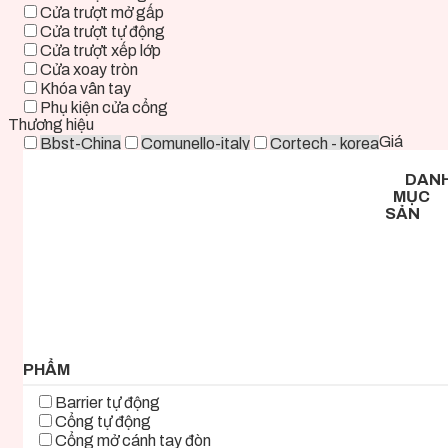
Cửa trượt mở gấp
Cửa trượt tự động
Cửa trượt xếp lớp
Cửa xoay tròn
Khóa vân tay
Phụ kiện cửa cổng
Thương hiệu
Giá
Bbst-China
Comunello-italy
Cortech - korea
Deper-China
Deutschtec-Germany
Fadini-italy
DAN
Foresee - Taiwan
Holux-Germany
Kast-China
MỤC
Kyk-Korea
Life - ITALY
Mirae-Korea
SẢN
Tmt-Taiwan
Woosung - Korea
Zkteco-China
0 ₫ - 2.000.000 ₫
2.000.000 ₫ - 5.000.000 ₫
5.000.000 ₫ - 8.000.000 ₫
8.000.000 ₫ - 11.000.000 ₫
11.000.000 ₫ - 14.000.000 ₫
14.000.000 ₫ - 17.000.000 ₫
17.000.000 ₫+
PHẨM
Barrier tự động
Cổng tự động
Cổng mở cánh tay đòn