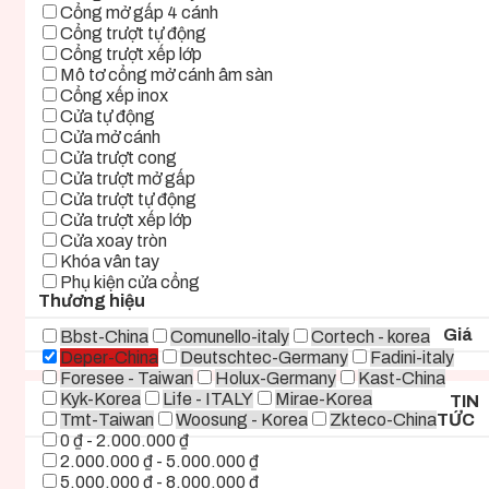
Cổng mở gấp 4 cánh
Cổng trượt tự động
Cổng trượt xếp lớp
Mô tơ cổng mở cánh âm sàn
Cổng xếp inox
Cửa tự động
Cửa mở cánh
Cửa trượt cong
Cửa trượt mở gấp
Cửa trượt tự động
Cửa trượt xếp lớp
Cửa xoay tròn
Khóa vân tay
Phụ kiện cửa cổng
Thương hiệu
Giá
Bbst-China
Comunello-italy
Cortech - korea
Deper-China
Deutschtec-Germany
Fadini-italy
Foresee - Taiwan
Holux-Germany
Kast-China
Kyk-Korea
Life - ITALY
Mirae-Korea
TIN
Tmt-Taiwan
Woosung - Korea
Zkteco-China
TỨC
0 ₫ - 2.000.000 ₫
2.000.000 ₫ - 5.000.000 ₫
5.000.000 ₫ - 8.000.000 ₫