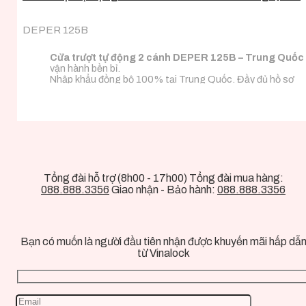
DEPER 125B
Cửa trượt tự động 2 cánh DEPER 125B – Trung Quốc
vận hành bền bỉ.
Nhập khẩu đồng bộ 100% tại Trung Quốc. Đầy đủ hồ sơ
CO/CQ nhập khẩu.
Phù hợp với mọi chất liệu thiết kế cánh cửa.
Tổng đài hỗ trợ (8h00 - 17h00) Tổng đài mua hàng:
088.888.3356
Giao nhận - Bảo hành:
088.888.3356
Bạn có muốn là người đầu tiên nhận được khuyến mãi hấp dẫ
từ Vinalock