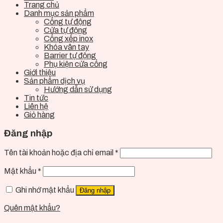
Trang chủ
Danh mục sản phẩm
Cổng tự động
Cửa tự động
Cổng xếp inox
Khóa vân tay
Barrier tự động
Phụ kiện cửa cổng
Giới thiệu
Sản phẩm dịch vụ
Hướng dẫn sử dụng
Tin tức
Liên hệ
Giỏ hàng
Đăng nhập
Tên tài khoản hoặc địa chỉ email
*
Mật khẩu
*
Ghi nhớ mật khẩu
Đăng nhập
Quên mật khẩu?