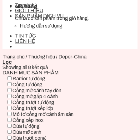
Trang chủ
Giỏ hàng
GIỚI THIỆU
SẢN PHẨM DỊCH VỤ
Chưa có sản phẩm trong giỏ hàng.
Hướng dẫn sử dụng
TIN TỨC
LIÊN HỆ
Trang chủ
/
Thương hiệu
/
Deper-China
Lọc
Showing all 8 kết quả
DANH MỤC SẢN PHẨM
Barrier tự động
Cổng tự động
Cổng mở cánh tay đòn
Cổng mở gấp 4 cánh
Cổng trượt tự động
Cổng trượt xếp lớp
Mô tơ cổng mở cánh âm sàn
Cổng xếp inox
Cửa tự động
Cửa mở cánh
Cửa trượt cong