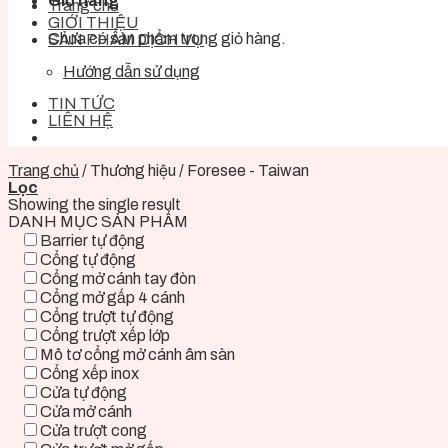
Giỏ hàng
Trang chủ
GIỚI THIỆU
Chưa có sản phẩm trong giỏ hàng.
SẢN PHẨM DỊCH VỤ
Hướng dẫn sử dụng
TIN TỨC
LIÊN HỆ
Trang chủ
/
Thương hiệu
/
Foresee - Taiwan
Lọc
Showing the single result
DANH MỤC SẢN PHẨM
Barrier tự động
Cổng tự động
Cổng mở cánh tay đòn
Cổng mở gấp 4 cánh
Cổng trượt tự động
Cổng trượt xếp lớp
Mô tơ cổng mở cánh âm sàn
Cổng xếp inox
Cửa tự động
Cửa mở cánh
Cửa trượt cong