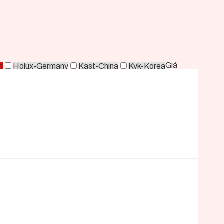
Giá
n
Holux-Germany
Kast-China
Kyk-Korea