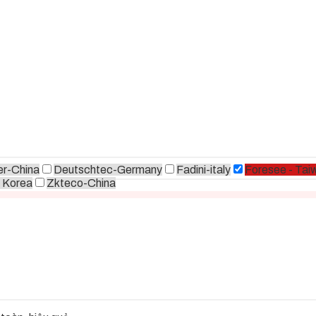
r-China
Deutschtec-Germany
Fadini-italy
Foresee - Tai
 Korea
Zkteco-China