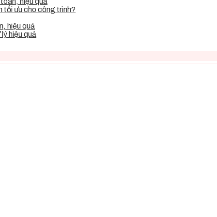
toàn, hiệu quả
tối ưu cho công trình?
, hiệu quả
lý hiệu quả