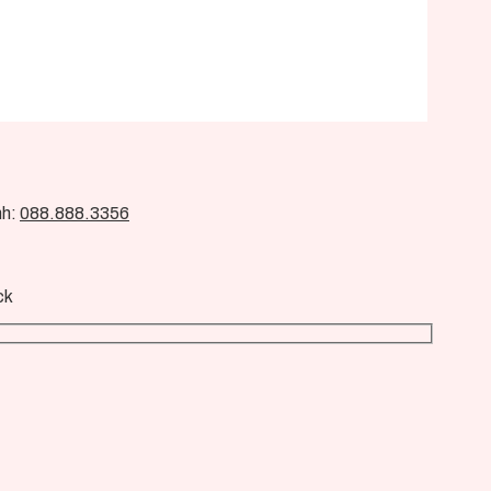
nh:
088.888.3356
ck