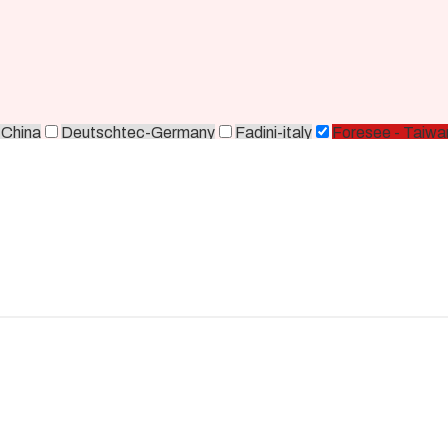
-China
Deutschtec-Germany
Fadini-italy
Foresee - Taiwa
orea
Zkteco-China