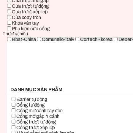
Cửa trượt mở gấp
Cửa trượt tự động
Cửa trượt xếp lớp
Cửa xoay tròn
Khóa vân tay
Phụ kiện cửa cổng
Thương hiệu
Bbst-China
Comunello-italy
Cortech - korea
Deper
Life - ITALY
Mirae-Korea
Tmt-Taiwan
Woosung - K
0 ₫ - 2.000.000 ₫
2.000.000 ₫ - 5.000.000 ₫
5.000.000 ₫ - 8.000.000 ₫
8.000.000 ₫ - 11.000.000 ₫
11.000.000 ₫ - 14.000.000 ₫
14.000.000 ₫ - 17.000.000 ₫
17.000.000 ₫+
DANH MỤC SẢN PHẨM
Barrier tự động
Cổng tự động
Cổng mở cánh tay đòn
Cổng mở gấp 4 cánh
Cổng trượt tự động
Cổng trượt xếp lớp