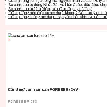
Cửa tự động liên tục đóng mở: nguyên nhân và cách xử lý an 
So sánh cửa tự động Nhật Bản và Hàn Quốc: đâu là lựa chọn 
So sánh cửa trượt tự động và cửa mở quay tự động
Cửa tự động mất điện có mở được không? Cách xử lý an toàn
Cửa tự động không mở được: Nguyên nhân chính và cách xử 
+
Cổng mở cánh âm sàn FORESEE (24V)
FORESEE F-730