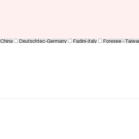
-China
Deutschtec-Germany
Fadini-italy
Foresee - Taiwa
orea
Zkteco-China