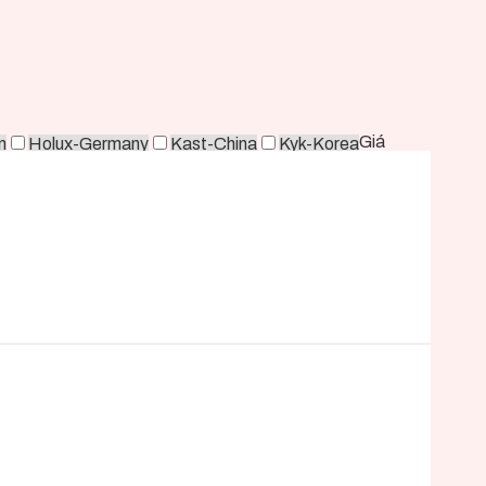
Giá
n
Holux-Germany
Kast-China
Kyk-Korea