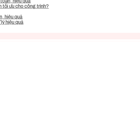
toàn, hiệu quả
tối ưu cho công trình?
, hiệu quả
lý hiệu quả