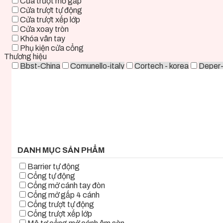
Cửa trượt mở gấp
Cửa trượt tự động
Cửa trượt xếp lớp
Cửa xoay tròn
Khóa vân tay
Phụ kiện cửa cổng
Thương hiệu
Bbst-China
Comunello-italy
Cortech - korea
Deper
Life - ITALY
Mirae-Korea
Tmt-Taiwan
Woosung - K
0 ₫ - 2.000.000 ₫
2.000.000 ₫ - 5.000.000 ₫
5.000.000 ₫ - 8.000.000 ₫
8.000.000 ₫ - 11.000.000 ₫
11.000.000 ₫ - 14.000.000 ₫
14.000.000 ₫ - 17.000.000 ₫
17.000.000 ₫+
DANH MỤC SẢN PHẨM
Barrier tự động
Cổng tự động
Cổng mở cánh tay đòn
Cổng mở gấp 4 cánh
Cổng trượt tự động
Cổng trượt xếp lớp