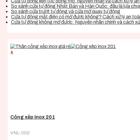
Cửa tự động liên tục đóng mở: nguyên nhân và cách xử lý an 
So sánh cửa tự động Nhật Bản và Hàn Quốc: đâu là lựa chọn 
So sánh cửa trượt tự động và cửa mở quay tự động
Cửa tự động mất điện có mở được không? Cách xử lý an toàn
Cửa tự động không mở được: Nguyên nhân chính và cách xử 
+
Cổng xếp inox 201
VNL-002