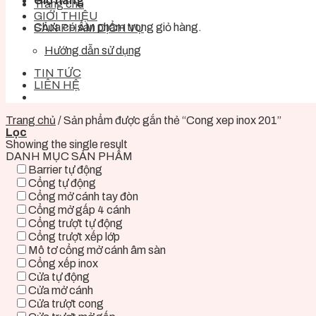
Giỏ hàng
Trang chủ
GIỚI THIỆU
Chưa có sản phẩm trong giỏ hàng.
SẢN PHẨM DỊCH VỤ
Hướng dẫn sử dụng
TIN TỨC
LIÊN HỆ
Trang chủ
/
Sản phẩm được gắn thẻ “Cong xep inox 201”
Lọc
Showing the single result
DANH MỤC SẢN PHẨM
Barrier tự động
Cổng tự động
Cổng mở cánh tay đòn
Cổng mở gấp 4 cánh
Cổng trượt tự động
Cổng trượt xếp lớp
Mô tơ cổng mở cánh âm sàn
Cổng xếp inox
Cửa tự động
Cửa mở cánh
Cửa trượt cong