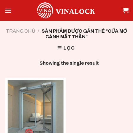
Skip
to
content
TRANG CHỦ
/
SẢN PHẨM ĐƯỢC GẮN THẺ “CỬA MỞ
CÁNH MẮT THẦN”
LỌC
Showing the single result