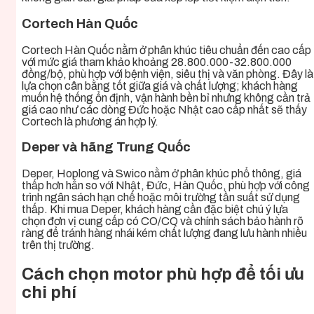
Cortech Hàn Quốc
Cortech Hàn Quốc nằm ở phân khúc tiêu chuẩn đến cao cấp
với mức giá tham khảo khoảng 28.800.000-32.800.000
đồng/bộ, phù hợp với bệnh viện, siêu thị và văn phòng. Đây là
lựa chọn cân bằng tốt giữa giá và chất lượng; khách hàng
muốn hệ thống ổn định, vận hành bền bỉ nhưng không cần trả
giá cao như các dòng Đức hoặc Nhật cao cấp nhất sẽ thấy
Cortech là phương án hợp lý.
Deper và hãng Trung Quốc
Deper, Hoplong và Swico nằm ở phân khúc phổ thông, giá
thấp hơn hẳn so với Nhật, Đức, Hàn Quốc, phù hợp với công
trình ngân sách hạn chế hoặc môi trường tần suất sử dụng
thấp. Khi mua Deper, khách hàng cần đặc biệt chú ý lựa
chọn đơn vị cung cấp có CO/CQ và chính sách bảo hành rõ
ràng để tránh hàng nhái kém chất lượng đang lưu hành nhiều
trên thị trường.
Cách chọn motor phù hợp để tối ưu
chi phí