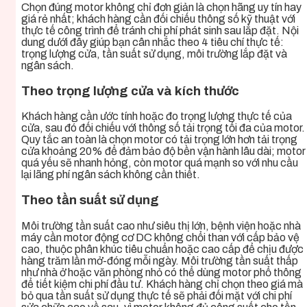
Chọn đúng motor không chỉ đơn giản là chọn hãng uy tín hay
giá rẻ nhất; khách hàng cần đối chiếu thông số kỹ thuật với
thực tế công trình để tránh chi phí phát sinh sau lắp đặt. Nội
dung dưới đây giúp bạn cân nhắc theo 4 tiêu chí thực tế:
trọng lượng cửa, tần suất sử dụng, môi trường lắp đặt và
ngân sách.
Theo trọng lượng cửa và kích thước
Khách hàng cần ước tính hoặc đo trọng lượng thực tế của
cửa, sau đó đối chiếu với thông số tải trọng tối đa của motor.
Quy tắc an toàn là chọn motor có tải trọng lớn hơn tải trọng
cửa khoảng 20% để đảm bảo độ bền vận hành lâu dài; motor
quá yếu sẽ nhanh hỏng, còn motor quá mạnh so với nhu cầu
lại lãng phí ngân sách không cần thiết.
Theo tần suất sử dụng
Môi trường tần suất cao như siêu thị lớn, bệnh viện hoặc nhà
máy cần motor động cơ DC không chổi than với cấp bảo vệ
cao, thuộc phân khúc tiêu chuẩn hoặc cao cấp để chịu được
hàng trăm lần mở-đóng mỗi ngày. Môi trường tần suất thấp
như nhà ở hoặc văn phòng nhỏ có thể dùng motor phổ thông
để tiết kiệm chi phí đầu tư. Khách hàng chỉ chọn theo giá mà
bỏ qua tần suất sử dụng thực tế sẽ phải đối mặt với chi phí