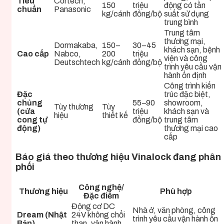
Tiêu
Cortech,
150
triệu
động có tần
chuẩn
Panasonic
kg/cánh
đồng/bộ
suất sử dụng
trung bình
Trung tâm
thương mại,
Dormakaba,
150–
30–45
khách sạn, bệnh
Cao cấp
Nabco,
200
triệu
viện và công
Deutschtech
kg/cánh
đồng/bộ
trình yêu cầu vận
hành ổn định
Công trình kiến
Đặc
trúc đặc biệt,
chủng
55–90
showroom,
Tùy thương
Tùy
(cửa
triệu
khách sạn và
hiệu
thiết kế
cong tự
đồng/bộ
trung tâm
động)
thương mại cao
cấp
Báo giá theo thương hiệu Vinalock đang phân
phối
Công nghệ/
Thương hiệu
Phù hợp
Đặc điểm
Động cơ DC
Nhà ở, văn phòng, công
Dream (Nhật
24V không chổi
trình yêu cầu vận hành ổn
Bản)
than, vận hành