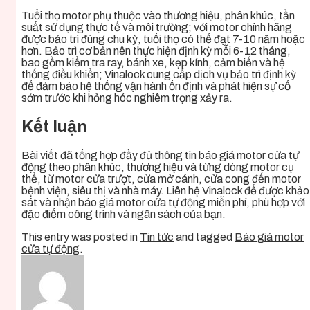
Tuổi thọ motor phụ thuộc vào thương hiệu, phân khúc, tần
suất sử dụng thực tế và môi trường; với motor chính hãng
được bảo trì đúng chu kỳ, tuổi thọ có thể đạt 7-10 năm hoặc
hơn. Bảo trì cơ bản nên thực hiện định kỳ mỗi 6-12 tháng,
bao gồm kiểm tra ray, bánh xe, kẹp kính, cảm biến và hệ
thống điều khiển; Vinalock cung cấp dịch vụ bảo trì định kỳ
để đảm bảo hệ thống vận hành ổn định và phát hiện sự cố
sớm trước khi hỏng hóc nghiêm trọng xảy ra.
Kết luận
Bài viết đã tổng hợp đầy đủ thông tin báo giá motor cửa tự
động theo phân khúc, thương hiệu và từng dòng motor cụ
thể, từ motor cửa trượt, cửa mở cánh, cửa cong đến motor
bệnh viện, siêu thị và nhà máy. Liên hệ Vinalock để được khảo
sát và nhận báo giá motor cửa tự động miễn phí, phù hợp với
đặc điểm công trình và ngân sách của bạn.
This entry was posted in
Tin tức
and tagged
Báo giá motor
cửa tự động
.