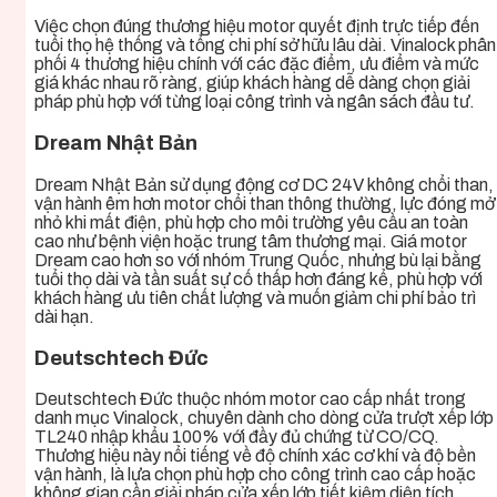
Việc chọn đúng thương hiệu motor quyết định trực tiếp đến
tuổi thọ hệ thống và tổng chi phí sở hữu lâu dài. Vinalock phân
phối 4 thương hiệu chính với các đặc điểm, ưu điểm và mức
giá khác nhau rõ ràng, giúp khách hàng dễ dàng chọn giải
pháp phù hợp với từng loại công trình và ngân sách đầu tư.
Dream Nhật Bản
Dream Nhật Bản sử dụng động cơ DC 24V không chổi than,
vận hành êm hơn motor chổi than thông thường, lực đóng mở
nhỏ khi mất điện, phù hợp cho môi trường yêu cầu an toàn
cao như bệnh viện hoặc trung tâm thương mại. Giá motor
Dream cao hơn so với nhóm Trung Quốc, nhưng bù lại bằng
tuổi thọ dài và tần suất sự cố thấp hơn đáng kể, phù hợp với
khách hàng ưu tiên chất lượng và muốn giảm chi phí bảo trì
dài hạn.
Deutschtech Đức
Deutschtech Đức thuộc nhóm motor cao cấp nhất trong
danh mục Vinalock, chuyên dành cho dòng cửa trượt xếp lớp
TL240 nhập khẩu 100% với đầy đủ chứng từ CO/CQ.
Thương hiệu này nổi tiếng về độ chính xác cơ khí và độ bền
vận hành, là lựa chọn phù hợp cho công trình cao cấp hoặc
không gian cần giải pháp cửa xếp lớp tiết kiệm diện tích.