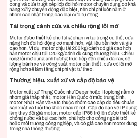
cong và cửa trượt xếp lớp đòi hỏi motor chuyên dụng có khả
năng xử lý chuyển động đặc biệt, nên chi phí luôn nằm ở
nhóm cao nhất trong các loại cửa tự động.
Tải trọng cánh cửa và chiều rộng lối mở
Motor được thiết kế cho từng phạm vi tải trọng cụ thể; cửa
nặng hơn đòi hỏi động cơ mạnh hơn, vật liệu bền hơn và giá
cao hơn. Ví dụ, motor chịu tải 200 kg/cánh có giá cao hơn
hẳn motor chịu tải 120 kg/cánh dù cùng thương hiệu. Chiều
rộng lối mở cũng ảnh hưởng trực tiếp đến chiều dài ray, số
lượng bánh xe và công suất motor cần thiết; cửa có lối mở
rộng hơn sẽ làm tăng chi phí vật tư theo.
Thương hiệu, xuất xứ và cấp độ bảo vệ
Motor xuất xứ Trung Quốc như Deper hoặc Hoplong nằm ở
nhóm giá thấp nhất, motor Hàn Quốc ở mức trung bình,
motor Nhật Bản và Đức thuộc nhóm cao cấp do tiêu chuẩn
sản xuất và tuổi thọ khác nhau rõ rệt. Cấp độ bảo vệ IP cũng
làm thay đổi giá motor; motor cấp IP55 trở lên được thiết kế
chống nước và bụi cao hơn, phù hợp cho cổng ngoài trời
hoặc môi trường công nghiệp, và có giá cao hơn motor dùng
trong nhà thông thường.