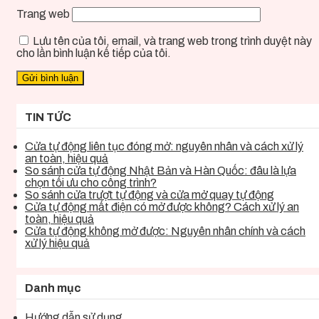
Trang web
Lưu tên của tôi, email, và trang web trong trình duyệt này
cho lần bình luận kế tiếp của tôi.
TIN TỨC
Cửa tự động liên tục đóng mở: nguyên nhân và cách xử lý
an toàn, hiệu quả
So sánh cửa tự động Nhật Bản và Hàn Quốc: đâu là lựa
chọn tối ưu cho công trình?
So sánh cửa trượt tự động và cửa mở quay tự động
Cửa tự động mất điện có mở được không? Cách xử lý an
toàn, hiệu quả
Cửa tự động không mở được: Nguyên nhân chính và cách
xử lý hiệu quả
Danh mục
Hướng dẫn sử dụng