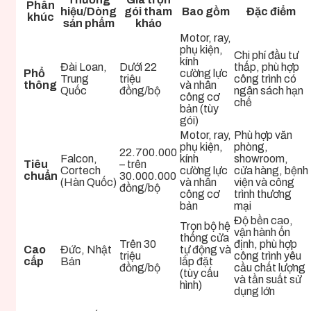
Phân
hiệu/Dòng
gói tham
Bao gồm
Đặc điểm
khúc
sản phẩm
khảo
Motor, ray,
phụ kiện,
Chi phí đầu tư
kính
Đài Loan,
Dưới 22
thấp, phù hợp
Phổ
cường lực
Trung
triệu
công trình có
thông
và nhân
Quốc
đồng/bộ
ngân sách hạn
công cơ
chế
bản (tùy
gói)
Motor, ray,
Phù hợp văn
phụ kiện,
phòng,
22.700.000
Falcon,
kính
showroom,
Tiêu
– trên
Cortech
cường lực
cửa hàng, bệnh
chuẩn
30.000.000
(Hàn Quốc)
và nhân
viện và công
đồng/bộ
công cơ
trình thương
bản
mại
Độ bền cao,
Trọn bộ hệ
vận hành ổn
thống cửa
Trên 30
định, phù hợp
Cao
Đức, Nhật
tự động và
triệu
công trình yêu
cấp
Bản
lắp đặt
đồng/bộ
cầu chất lượng
(tùy cấu
và tần suất sử
hình)
dụng lớn