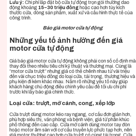
Lưu ý:
Chi phí lắp đặt bộ cửa tự động trọn gói thường dao
động khoảng
15–30 triệu đồng
hoặc cao hơn tùy kích
thước cửa, dòng sản phẩm, xuất xứ và cấu hình thực tế của
công trình.
Báo giá motor cửa tự động
Những yếu tố ảnh hưởng đến giá
motor cửa tự động
Giá báo giá motor cửa tự động không phải con số cố định mà
thay đổi theo nhiều tiêu chí kỹ thuật và thương mại. Cùng là
“motor cửa trượt” nhưng giá có thể chênh nhau từ vài triệu
đến vài chục triệu đồng do loại cửa, tải trọng, thương hiệu và
phụ kiện đi kèm khác nhau. Nắm rõ những yếu tố này giúp
khách hàng chủ động điều chỉnh yêu cầu để tối ưu chi phí
trước khi lấy báo giá chính thức.
Loại cửa: trượt, mở cánh, cong, xếp lớp
Cửa trượt dùng motor kéo ray ngang, cơ cấu đơn giản hơn,
phù hợp siêu thị, văn phòng và bệnh viện, giá từ phân khúc
phổ thông đến cao cấp. Cửa mở cánh dùng motor tay đòn
hoặc motor âm sàn với cơ cấu truyền lực phức tạp hơn, nên
giá motor thường cao hơn cửa trượt có cùng tải trọng. Cửa