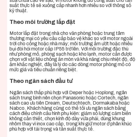
sửa chữa cao về sau, vì motor không đủ công suất cho tần
suất thực tế sẽ xuống cấp nhanh hơn nhiều so với thông số
kỹ thuật.
Theo môi trường lắp đặt
Motor lắp đặt trong nhà cho văn phòng hoặc trung tâm
thương mại có yêu cầu cấp bảo vệ khác so với motor ngoài
trời cho cổng hoặc nhà máy; môi trường ẩm ướt hoặc nhiều
bụi đòi hỏi motor cấp IP55 trở lên. Với môi trường đặc thù
như phòng mổ, phòng sạch hoặc kho lạnh, motor cần được
chọn với vật liệu chống ăn mòn và khả năng chịu nhiệt độ, độ
ẩm khắc nghiệt, đây là lý do các dòng motor phòng mổ có
mức giá và tiêu chuẩn riêng biệt.
Theo ngân sách đầu tư
Ngân sách thấp phù hợp với Deper hoặc Hoplong, ngân
sách trung bình nên chọn Panasonic hoặc Cortech, ngân
sách cao ưu tiên Dream, Deutschtech, Dormakaba hoặc
Nabco. Khách hàng cũng có thể tối ưu ngân sách bằng
cách điều chỉnh cấu hình phụ kiện: giảm số lượng cảm biến
không cần thiết, chọn kính độ dày vừa phải, dùng khung
nhôm thay vì inox cao cấp, trong khi giữ motor ở phân khúc
phù hợp với tải trọng và tần suất thực tế.