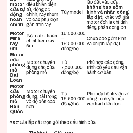
lắp đặt vào cửa,
motor
điều khiển điện
không bao gồm
cửa tự
tử, động cơ
Tùy model
kính và nhân công
động
chính, ray nhôm
lắp đặt
; khác với giá
hoàn
và các phụ kiện
motor đơn lẻ chỉ tính
chỉnh
gắn trên ray
riêng phần động cơ
Motor
16.500.000
Bộ motor hoàn
Mire
–
Chưa bao gồm kính
chỉnh kèm ray
ray
18.500.000
và chi phí lắp đặt
6m
6m
đồng/bộ
Motor
cửa
Motor chuyên
Từ
Phù hợp các công
phòng
dụng cho cửa
7.500.000
trình có yêu cầu vận
mổ
phòng mổ
đồng/bộ
hành cơ bản
Đài
Loan
Motor
cửa
Motor chuyên
Từ
Phù hợp bệnh viện và
phòng
dụng, tải trọng
15.500.000
công trình yêu cầu
mổ
và độ bền cao
đồng/bộ
vận hành liên tục
Hàn
hơn
Quốc
### Giá lắp đặt trọn gói theo cấu hình cửa
Thương
Giá trọn