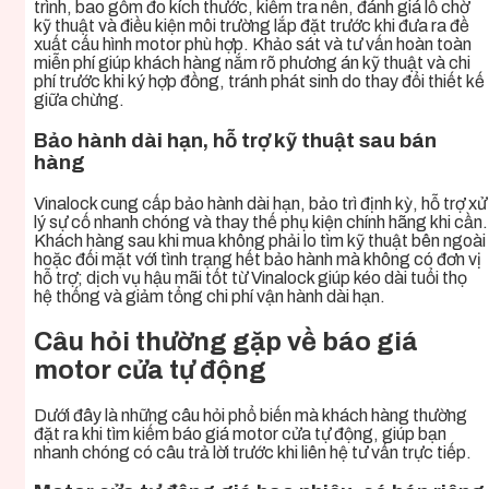
trình, bao gồm đo kích thước, kiểm tra nền, đánh giá lỗ chờ
kỹ thuật và điều kiện môi trường lắp đặt trước khi đưa ra đề
xuất cấu hình motor phù hợp. Khảo sát và tư vấn hoàn toàn
miễn phí giúp khách hàng nắm rõ phương án kỹ thuật và chi
phí trước khi ký hợp đồng, tránh phát sinh do thay đổi thiết kế
giữa chừng.
Bảo hành dài hạn, hỗ trợ kỹ thuật sau bán
hàng
Vinalock cung cấp bảo hành dài hạn, bảo trì định kỳ, hỗ trợ xử
lý sự cố nhanh chóng và thay thế phụ kiện chính hãng khi cần.
Khách hàng sau khi mua không phải lo tìm kỹ thuật bên ngoài
hoặc đối mặt với tình trạng hết bảo hành mà không có đơn vị
hỗ trợ; dịch vụ hậu mãi tốt từ Vinalock giúp kéo dài tuổi thọ
hệ thống và giảm tổng chi phí vận hành dài hạn.
Câu hỏi thường gặp về báo giá
motor cửa tự động
Dưới đây là những câu hỏi phổ biến mà khách hàng thường
đặt ra khi tìm kiếm báo giá motor cửa tự động, giúp bạn
nhanh chóng có câu trả lời trước khi liên hệ tư vấn trực tiếp.