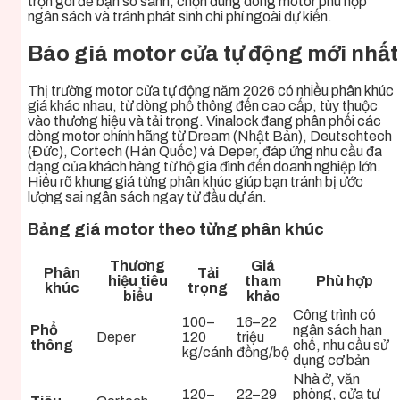
trọn gói để bạn so sánh, chọn đúng dòng motor phù hợp
ngân sách và tránh phát sinh chi phí ngoài dự kiến.
Báo giá motor cửa tự động mới nhất
Thị trường motor cửa tự động năm 2026 có nhiều phân khúc
giá khác nhau, từ dòng phổ thông đến cao cấp, tùy thuộc
vào thương hiệu và tải trọng. Vinalock đang phân phối các
dòng motor chính hãng từ Dream (Nhật Bản), Deutschtech
(Đức), Cortech (Hàn Quốc) và Deper, đáp ứng nhu cầu đa
dạng của khách hàng từ hộ gia đình đến doanh nghiệp lớn.
Hiểu rõ khung giá từng phân khúc giúp bạn tránh bị ước
lượng sai ngân sách ngay từ đầu dự án.
Bảng giá motor theo từng phân khúc
Thương
Giá
Phân
Tải
hiệu tiêu
tham
Phù hợp
khúc
trọng
biểu
khảo
Công trình có
100–
16–22
Phổ
ngân sách hạn
Deper
120
triệu
thông
chế, nhu cầu sử
kg/cánh
đồng/bộ
dụng cơ bản
Nhà ở, văn
120–
22–29
phòng, cửa tự