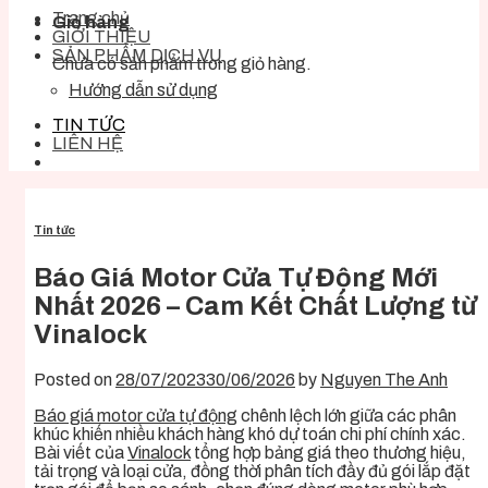
Trang chủ
Giỏ hàng
GIỚI THIỆU
SẢN PHẨM DỊCH VỤ
Chưa có sản phẩm trong giỏ hàng.
Hướng dẫn sử dụng
TIN TỨC
LIÊN HỆ
Tin tức
Báo Giá Motor Cửa Tự Động Mới
Nhất 2026 – Cam Kết Chất Lượng từ
Vinalock
Posted on
28/07/2023
30/06/2026
by
Nguyen The Anh
Báo giá motor cửa tự động
chênh lệch lớn giữa các phân
khúc khiến nhiều khách hàng khó dự toán chi phí chính xác.
Bài viết của
Vinalock
tổng hợp bảng giá theo thương hiệu,
tải trọng và loại cửa, đồng thời phân tích đầy đủ gói lắp đặt