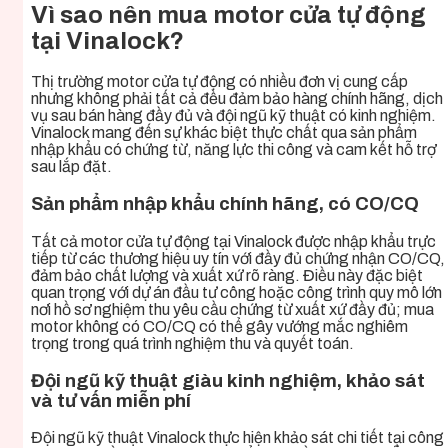
Vì sao nên mua motor cửa tự động
tại Vinalock?
Thị trường motor cửa tự động có nhiều đơn vị cung cấp
nhưng không phải tất cả đều đảm bảo hàng chính hãng, dịch
vụ sau bán hàng đầy đủ và đội ngũ kỹ thuật có kinh nghiệm.
Vinalock mang đến sự khác biệt thực chất qua sản phẩm
nhập khẩu có chứng từ, năng lực thi công và cam kết hỗ trợ
sau lắp đặt.
Sản phẩm nhập khẩu chính hãng, có CO/CQ
Tất cả motor cửa tự động tại Vinalock được nhập khẩu trực
tiếp từ các thương hiệu uy tín với đầy đủ chứng nhận CO/CQ,
đảm bảo chất lượng và xuất xứ rõ ràng. Điều này đặc biệt
quan trọng với dự án đầu tư công hoặc công trình quy mô lớn
nơi hồ sơ nghiệm thu yêu cầu chứng từ xuất xứ đầy đủ; mua
motor không có CO/CQ có thể gây vướng mắc nghiêm
trọng trong quá trình nghiệm thu và quyết toán.
Đội ngũ kỹ thuật giàu kinh nghiệm, khảo sát
và tư vấn miễn phí
Đội ngũ kỹ thuật Vinalock thực hiện khảo sát chi tiết tại công