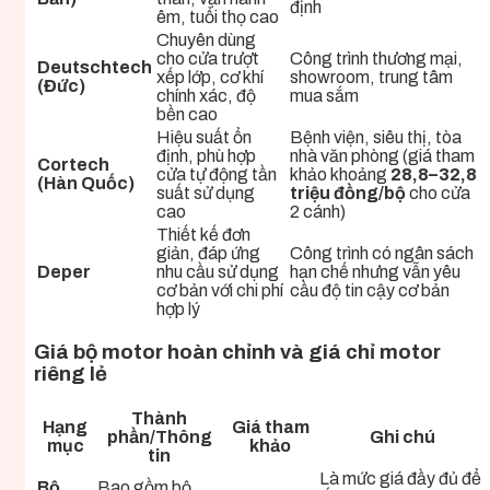
định
êm, tuổi thọ cao
Chuyên dùng
cho cửa trượt
Công trình thương mại,
Deutschtech
xếp lớp, cơ khí
showroom, trung tâm
(Đức)
chính xác, độ
mua sắm
bền cao
Hiệu suất ổn
Bệnh viện, siêu thị, tòa
định, phù hợp
nhà văn phòng (giá tham
Cortech
cửa tự động tần
khảo khoảng
28,8–32,8
(Hàn Quốc)
suất sử dụng
triệu đồng/bộ
cho cửa
cao
2 cánh)
Thiết kế đơn
giản, đáp ứng
Công trình có ngân sách
Deper
nhu cầu sử dụng
hạn chế nhưng vẫn yêu
cơ bản với chi phí
cầu độ tin cậy cơ bản
hợp lý
Giá bộ motor hoàn chỉnh và giá chỉ motor
riêng lẻ
Thành
Hạng
Giá tham
phần/Thông
Ghi chú
mục
khảo
tin
Là mức giá đầy đủ để
Bộ
Bao gồm bộ