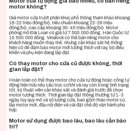
Motor cửa tự động giá bao nhiêu, có bán riêng
motor không?
Giá motor cửa trượt phân khúc phổ thông tham khảo khoảng
16-22 triệu đồng/bộ, tiêu chuẩn khoảng 22-29 triệu
đồng/bộ, cao cấp khoảng 30-45 triệu đồng/bộ. Motor
phòng mổ Đài Loan có giá từ 7.500.000 đồng, Hàn Quốc từ
15.500.000 đồng. Vinalock có thể bán riêng motor cho
khách hàng muốn thay thế, nhưng cần khảo sát hệ thống
hiện có để đảm bảo motor mới tương thích với ray, bộ điều
khiển và phụ kiện đang lắp đặt.
Có thay motor cho cửa cũ được không, thời
gian lắp đặt?
Hoàn toàn có thể thay motor cho cửa tự động hoặc cổng tự
động hiện hữu nếu cấu trúc cơ khí và ray còn trong tình trạng
tốt; kỹ thuật viên cần khảo sát và đánh giá trước để chọn
motor tương thích. Thời gian lắp đặt thông thường từ 1-3
ngày tùy quy mô và số lượng cửa, bao gồm tháo motor cũ,
lắp motor mới, đấu nối điện và cài đặt chế độ vận hành phù
hợp.
Motor sử dụng được bao lâu, bao lâu cần bảo
trì?