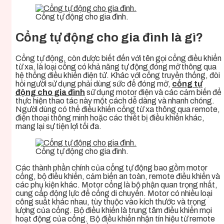
Cổng tự động cho gia đình.
Cổng tự động cho gia đình
là gì?
Cổng tự động, còn được biết đến với tên gọi cổng điều khiển
từ xa, là loại cổng có khả năng tự động đóng mở thông qua
hệ thống điều khiển điện tử. Khác với cổng truyền thống, đòi
hỏi người sử dụng phải dùng sức để đóng mở,
cổng tự
động cho gia đình
sử dụng motor điện và các cảm biến để
thực hiện thao tác này một cách dễ dàng và nhanh chóng.
Người dùng có thể điều khiển cổng từ xa thông qua remote,
điện thoại thông minh hoặc các thiết bị điều khiển khác,
mang lại sự tiện lợi tối đa.
Cổng tự động cho gia đình.
Các thành phần chính của cổng tự động bao gồm motor
cổng, bộ điều khiển, cảm biến an toàn, remote điều khiển và
các phụ kiện khác. Motor cổng là bộ phận quan trọng nhất,
cung cấp động lực để cổng di chuyển. Motor có nhiều loại
công suất khác nhau, tùy thuộc vào kích thước và trọng
lượng của cổng. Bộ điều khiển là trung tâm điều khiển mọi
hoạt động của cổng. Bộ điều khiển nhận tín hiệu từ remote