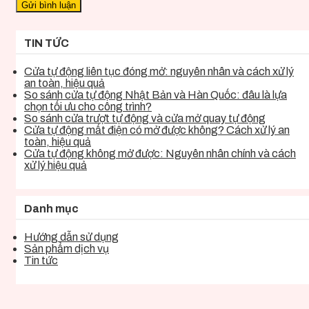
TIN TỨC
Cửa tự động liên tục đóng mở: nguyên nhân và cách xử lý
an toàn, hiệu quả
So sánh cửa tự động Nhật Bản và Hàn Quốc: đâu là lựa
chọn tối ưu cho công trình?
So sánh cửa trượt tự động và cửa mở quay tự động
Cửa tự động mất điện có mở được không? Cách xử lý an
toàn, hiệu quả
Cửa tự động không mở được: Nguyên nhân chính và cách
xử lý hiệu quả
Danh mục
Hướng dẫn sử dụng
Sản phẩm dịch vụ
Tin tức