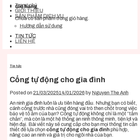
Trang chủ
Giỏ hàng
GIỚI THIỆU
SẢN PHẨM DỊCH VỤ
Chưa có sản phẩm trong giỏ hàng.
Hướng dẫn sử dụng
TIN TỨC
LIÊN HỆ
Tin tức
Cổng tự động cho gia đình
Posted on
21/03/2025
14/01/2026
by
Nguyen The Anh
An ninh gia đình luôn là ưu tiên hàng đầu. Nhưng bạn có biết,
cánh cổng trước nhà cũng đóng vai trò then chốt trong việc
bảo vệ tổ ấm của bạn? Cổng tự động không chỉ là một “tấm
chắn”, mà còn là một hệ thống an ninh thông minh, tiện lợi và
hiện đại. Bài viết này sẽ cung cấp cho bạn mọi thông tin cần
thiết để lựa chọn
cổng tự động cho gia đình
phù hợp,
nâng cao an ninh và giá trị cho ngôi nhà của bạn.