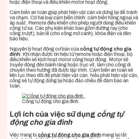
hoặc điện thoại và điều khiển motor hoạt động.
Cảm biến an toàn giúp phát hiện vật cản và dừng lại để tránh
va chạm. Có hai loại cảm biến chính: cảm biến hồng ngoại và
áp suất. Remote điều khiển cho phép người dùng điều khiển
cổng từ xa. Các phụ kiện khác bao gồm đường ray (cho
cổng trượt), bản lề (cho cổng mở cánh), khóa điện và đèn
báo hiệu.
Nguyên lý hoạt động cơ bản của
cổng tự động cho gia
đình
: Khi nhận được tín hiệu từ remote hoặc điện thoại, bộ
điều khiển sẽ kích hoạt motor cổng hoạt động. Motor sẽ
truyền động đến bánh răng hoặc trục vít, làm cho cổng di
chuyển theo hướng đã được lập trình. Cảm biến an toàn sẽ
liên tục theo dõi để phát hiện vật cản. Nếu phát hiện vật cản,
cổng sẽ tự động dừng lại hoặc đảo chiều để đảm bảo an
toàn.
Cổng tự động cho gia đình.
Lợi ích của việc sử dụng
cổng tự
động cho gia đình
Việc trang bị
cổng tự động cho gia đình
mang lại rất