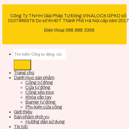
Công Ty TNHH Giải Pháp Tự Động VINALOCK GPKD số:
0107989379 Do sở KHĐT Thành Phố Hà Nội cấp năm 2017
Điện thoại:088.888.3356
Trang chủ
Danh mục sản phẩm
Cổng tự động
Cửa tự động
Cổng xếp inox
Khóa vân tay
Barrier tự động
Phụ kiện cửa cổng
Giới thiệu
Sản phẩm dịch vụ
Hướng dẫn sử dụng
Tin tức