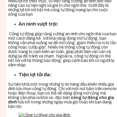
nhiều lợi ích thiết thực, từ việc tăng cường an ninh đến việc
nâng cao sự tiện nghi và giá trị cho ngôi nhà. Dưới đây là
những lợi ích nổi bật mà cổng tự động mang lại cho cuộc
sống của bạn:
An ninh vượt trội:
Cổng tự động giúp tăng cường an ninh cho ngôi nhà của bạn
một cách đáng kể. Với khả năng đóng mở tự động, bạn
không cần phải xuống xe để mở cổng, giảm thiểu rủi ro bị tấn
công hoặc cướp giật. Nhiều hệ thống cổng tự động còn
được trang bị cảm biến an toàn, giúp phát hiện vật cản và
dừng lại để tránh va chạm. Ngoài ra, cổng tự động có thể
kết nối với hệ thống báo động, giúp cảnh báo khi có người lạ
xâm nhập.
Tiện lợi tối đa:
Sự tiện lợi là một trong những lý do hàng đầu khiến nhiều gia
đình lựa chọn cổng tự động. Chỉ với một nút bấm trên remote
hoặc điện thoại, bạn có thể dễ dàng đóng mở cổng mà
không cần phải ra khỏi xe, đặc biệt
cổng tự động cho gia
đình
hữu ích trong những ngày mưa gió hoặc khi bạn đang
bận rộn.