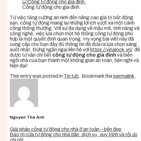
Cổng tự động cho gia đình.
Từ việc tăng cường an ninh đến nâng cao giá trị bất động
sản, cổng tự động mang lại những lợi ích vượt xa một cánh
cổng thông thường. Với sự đa dạng về mẫu mã, tính năng và
công nghệ, việc lựa chọn một hệ thống cổng tự động phù
hợp là một quyết định quan trọng. Hy vọng bài viết này đã
cung cấp cho bạn đầy đủ thông tin để đưa ra lựa chọn sáng
suốt nhất. Đừng ngần ngại liên hệ với
https://vinalock.vn/
để
được tư vấn chi tiết
cổng tự động cho gia đình
và biến
ngôi nhà của bạn thành một không gian an toàn, tiện nghi và
hiện đại!
This entry was posted in
Tin tức
. Bookmark the
permalink
.
Nguyen The Anh
Giải pháp cổng tự động cho nhà ở an toàn – bền đẹp
Bảo trì cửa tự động cho nhà dân: dịch vụ, quy trình và tối ưu
chi phí