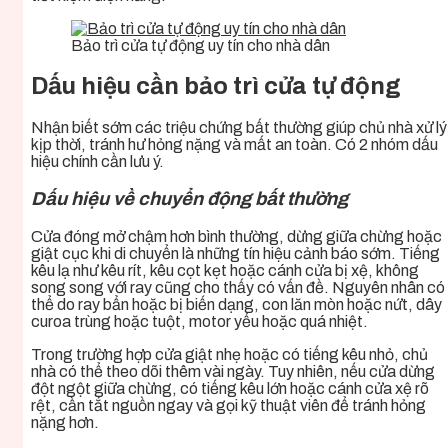
Bảo trì cửa tự động uy tín cho nhà dân
Dấu hiệu cần bảo trì cửa tự động
Nhận biết sớm các triệu chứng bất thường giúp chủ nhà xử lý
kịp thời, tránh hư hỏng nặng và mất an toàn. Có 2 nhóm dấu
hiệu chính cần lưu ý.
Dấu hiệu về chuyển động bất thường
Cửa đóng mở chậm hơn bình thường, dừng giữa chừng hoặc
giật cục khi di chuyển là những tín hiệu cảnh báo sớm. Tiếng
kêu lạ như kêu rít, kêu cọt kẹt hoặc cánh cửa bị xệ, không
song song với ray cũng cho thấy có vấn đề. Nguyên nhân có
thể do ray bẩn hoặc bị biến dạng, con lăn mòn hoặc nứt, dây
curoa trùng hoặc tuột, motor yếu hoặc quá nhiệt.
Trong trường hợp cửa giật nhẹ hoặc có tiếng kêu nhỏ, chủ
nhà có thể theo dõi thêm vài ngày. Tuy nhiên, nếu cửa dừng
đột ngột giữa chừng, có tiếng kêu lớn hoặc cánh cửa xệ rõ
rệt, cần tắt nguồn ngay và gọi kỹ thuật viên để tránh hỏng
nặng hơn.