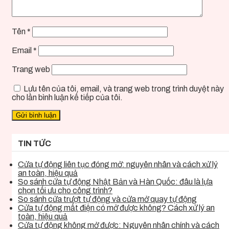
Tên
*
Email
*
Trang web
Lưu tên của tôi, email, và trang web trong trình duyệt này
cho lần bình luận kế tiếp của tôi.
TIN TỨC
Cửa tự động liên tục đóng mở: nguyên nhân và cách xử lý
an toàn, hiệu quả
So sánh cửa tự động Nhật Bản và Hàn Quốc: đâu là lựa
chọn tối ưu cho công trình?
So sánh cửa trượt tự động và cửa mở quay tự động
Cửa tự động mất điện có mở được không? Cách xử lý an
toàn, hiệu quả
Cửa tự động không mở được: Nguyên nhân chính và cách