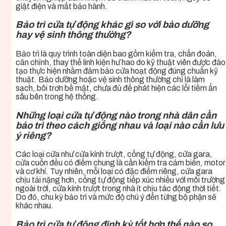
giật điện và mất bảo hành.
Bảo trì cửa tự động khác gì so với bảo dưỡng
hay vệ sinh thông thường?
Bảo trì là quy trình toàn diện bao gồm kiểm tra, chẩn đoán,
căn chỉnh, thay thế linh kiện hư hao do kỹ thuật viên được đào
tạo thực hiện nhằm đảm bảo cửa hoạt động đúng chuẩn kỹ
thuật. Bảo dưỡng hoặc vệ sinh thông thường chỉ là làm
sạch, bôi trơn bề mặt, chưa đủ để phát hiện các lỗi tiềm ẩn
sâu bên trong hệ thống.
Những loại cửa tự động nào trong nhà dân cần
bảo trì theo cách giống nhau và loại nào cần lưu
ý riêng?
Các loại cửa như cửa kính trượt, cổng tự động, cửa gara,
cửa cuốn đều có điểm chung là cần kiểm tra cảm biến, motor
và cơ khí. Tuy nhiên, mỗi loại có đặc điểm riêng, cửa gara
chịu tải nặng hơn, cổng tự động tiếp xúc nhiều với môi trường
ngoài trời, cửa kính trượt trong nhà ít chịu tác động thời tiết.
Do đó, chu kỳ bảo trì và mức độ chú ý đến từng bộ phận sẽ
khác nhau.
Bảo trì cửa tự động định kỳ tốt hơn thế nào so