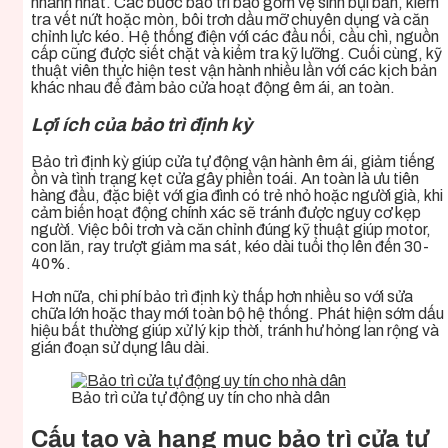
nhanh nhất. Các bước bảo trì bao gồm vệ sinh bụi bẩn, kiểm
tra vết nứt hoặc mòn, bôi trơn dầu mỡ chuyên dụng và căn
chỉnh lực kéo. Hệ thống điện với các đầu nối, cầu chì, nguồn
cấp cũng được siết chặt và kiểm tra kỹ lưỡng. Cuối cùng, kỹ
thuật viên thực hiện test vận hành nhiều lần với các kịch bản
khác nhau để đảm bảo cửa hoạt động êm ái, an toàn.
Lợi ích của bảo trì định kỳ
Bảo trì định kỳ giúp cửa tự động vận hành êm ái, giảm tiếng
ồn và tình trạng kẹt cửa gây phiền toái. An toàn là ưu tiên
hàng đầu, đặc biệt với gia đình có trẻ nhỏ hoặc người già, khi
cảm biến hoạt động chính xác sẽ tránh được nguy cơ kẹp
người. Việc bôi trơn và căn chỉnh đúng kỹ thuật giúp motor,
con lăn, ray trượt giảm ma sát, kéo dài tuổi thọ lên đến 30-
40%.
Hơn nữa, chi phí bảo trì định kỳ thấp hơn nhiều so với sửa
chữa lớn hoặc thay mới toàn bộ hệ thống. Phát hiện sớm dấu
hiệu bất thường giúp xử lý kịp thời, tránh hư hỏng lan rộng và
gián đoạn sử dụng lâu dài.
Bảo trì cửa tự động uy tín cho nhà dân
Cấu tạo và hạng mục bảo trì cửa tự