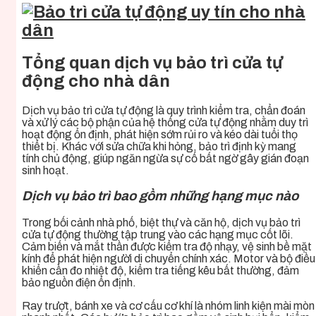
Tổng quan dịch vụ bảo trì cửa tự
động cho nhà dân
Dịch vụ bảo trì cửa tự động là quy trình kiểm tra, chẩn đoán
và xử lý các bộ phận của hệ thống cửa tự động nhằm duy trì
hoạt động ổn định, phát hiện sớm rủi ro và kéo dài tuổi thọ
thiết bị. Khác với sửa chữa khi hỏng, bảo trì định kỳ mang
tính chủ động, giúp ngăn ngừa sự cố bất ngờ gây gián đoạn
sinh hoạt.
Dịch vụ bảo trì bao gồm những hạng mục nào
Trong bối cảnh nhà phố, biệt thự và căn hộ, dịch vụ bảo trì
cửa tự động thường tập trung vào các hạng mục cốt lõi.
Cảm biến và mắt thần được kiểm tra độ nhạy, vệ sinh bề mặt
kính để phát hiện người di chuyển chính xác. Motor và bộ điều
khiển cần đo nhiệt độ, kiểm tra tiếng kêu bất thường, đảm
bảo nguồn điện ổn định.
Ray trượt, bánh xe và cơ cấu cơ khí là nhóm linh kiện mài mòn