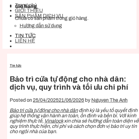
Trang chủ
Giỏ hàng
GIỚI THIỆU
SẢN PHẨM DỊCH VỤ
Chưa có sản phẩm trong giỏ hàng.
Hướng dẫn sử dụng
TIN TỨC
LIÊN HỆ
Tin tức
Bảo trì cửa tự động cho nhà dân:
dịch vụ, quy trình và tối ưu chi phí
Posted on
25/04/2025
21/06/2026
by
Nguyen The Anh
Bảo trì cửa tự động cho nhà dân
định kỳ là yếu tố quyết định
giúp hệ thống vận hành an toàn, ổn định và bền bỉ. Với kinh
nghiệm thực tế,
Vinalock
xin chia sẻ hướng dẫn toàn diện về
quy trình thực hiện, chi phí và cách chọn đơn vị bảo trì uy tín
cho ngôi nhà của bạn.