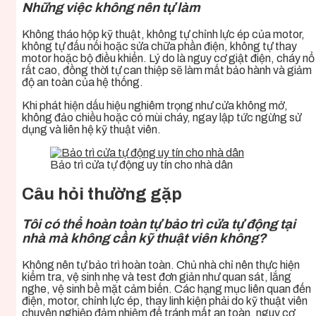
Những việc không nên tự làm
Không tháo hộp kỹ thuật, không tự chỉnh lực ép của motor,
không tự đấu nối hoặc sửa chữa phần điện, không tự thay
motor hoặc bộ điều khiển. Lý do là nguy cơ giật điện, cháy nổ
rất cao, đồng thời tự can thiệp sẽ làm mất bảo hành và giảm
độ an toàn của hệ thống.
Khi phát hiện dấu hiệu nghiêm trọng như cửa không mở,
không đảo chiều hoặc có mùi cháy, ngay lập tức ngừng sử
dụng và liên hệ kỹ thuật viên.
Bảo trì cửa tự động uy tín cho nhà dân
Câu hỏi thường gặp
Tôi có thể hoàn toàn tự bảo trì cửa tự động tại
nhà mà không cần kỹ thuật viên không?
Không nên tự bảo trì hoàn toàn. Chủ nhà chỉ nên thực hiện
kiểm tra, vệ sinh nhẹ và test đơn giản như quan sát, lắng
nghe, vệ sinh bề mặt cảm biến. Các hạng mục liên quan đến
điện, motor, chỉnh lực ép, thay linh kiện phải do kỹ thuật viên
chuyên nghiệp đảm nhiệm để tránh mất an toàn, nguy cơ