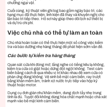
chướng ngại vật.
Cuối cùng, kỹ thuật viên ghi log bao gồm ngày bảo trì, các
hạng mục đã thực hiện, linh kiện đã thay và khuyến nghị cho
lần bảo trì tiếp theo. Hồ sơ này giúp theo dõi lịch sử thiết bị
và dự trù chi phí.
Việc chủ nhà có thể tự làm an toàn
Chủ nhà hoàn toàn có thể thực hiện một số công việc kiểm
tra và bảo dưỡng nhẹ hàng tháng để phát hiện sớm vấn đề.
Các bước tự kiểm tra hàng tháng
Quan sát cửa khi đóng mở, lắng nghe có tiếng kêu lạ không,
kiểm tra cửa có giật hoặc dừng đột ngột không. Test cảm
biến bằng cách đi qua nhiều vị trí khác nhau để xem cửa có
phản ứng đúng không. Vệ sinh bề mặt cảm biến, ray trượt
bằng khăn mềm ẩm, tránh xịt nước trực tiếp vào hộp kỹ
thuật hoặc motor.
Dụng cụ đơn giản như khăn mềm, dung dịch tẩy nhẹ trung
tính là đủ. Tuyệt đối không dùng hóa chất mạnh hoặc chà xát
mạnh vào bề mặt kính cảm biến.