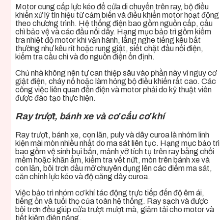
Motor cung cấp lực kéo để cửa di chuyển trên ray, bộ điều
khiển xử lý tín hiệu từ cảm biến và điều khiển motor hoạt động
theo chương trình. Hệ thống điện bao gồm nguồn cấp, cầu
chì bảo vệ và các đầu nối dây. Hạng mục bảo trì gồm kiểm
tra nhiệt độ motor khi vận hành, lắng nghe tiếng kêu bất
thường như kêu rít hoặc rung giật, siết chặt đầu nối điện,
kiểm tra cầu chì và đo nguồn điện ổn định.
Chủ nhà không nên tự can thiệp sâu vào phần này vì nguy cơ
giật điện, cháy nổ hoặc làm hỏng bộ điều khiển rất cao. Các
công việc liên quan đến điện và motor phải do kỹ thuật viên
được đào tạo thực hiện.
Ray trượt, bánh xe và cơ cấu cơ khí
Ray trượt, bánh xe, con lăn, puly và dây curoa là nhóm linh
kiện mài mòn nhiều nhất do ma sát liên tục. Hạng mục bảo trì
bao gồm vệ sinh bụi bẩn, mảnh vỡ tích tụ trên ray bằng chổi
mềm hoặc khăn ẩm, kiểm tra vết nứt, mòn trên bánh xe và
con lăn, bôi trơn dầu mỡ chuyên dụng lên các điểm ma sát,
căn chỉnh lực kéo và độ căng dây curoa.
Việc bảo trì nhóm cơ khí tác động trực tiếp đến độ êm ái,
tiếng ồn và tuổi thọ của toàn hệ thống. Ray sạch và được
bôi trơn đều giúp cửa trượt mượt mà, giảm tải cho motor và
tiết kiệm điện năng.