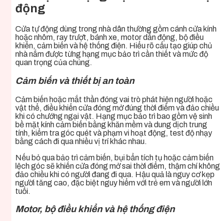
động
Cửa tự động dùng trong nhà dân thường gồm cánh cửa kính
hoặc nhôm, ray trượt, bánh xe, motor dẫn động, bộ điều
khiển, cảm biến và hệ thống điện. Hiểu rõ cấu tạo giúp chủ
nhà nắm được từng hạng mục bảo trì cần thiết và mức độ
quan trọng của chúng.
Cảm biến và thiết bị an toàn
Cảm biến hoặc mắt thần đóng vai trò phát hiện người hoặc
vật thể, điều khiển cửa đóng mở đúng thời điểm và đảo chiều
khi có chướng ngại vật. Hạng mục bảo trì bao gồm vệ sinh
bề mặt kính cảm biến bằng khăn mềm và dung dịch trung
tính, kiểm tra góc quét và phạm vi hoạt động, test độ nhạy
bằng cách đi qua nhiều vị trí khác nhau.
Nếu bỏ qua bảo trì cảm biến, bụi bẩn tích tụ hoặc cảm biến
lệch góc sẽ khiến cửa đóng mở sai thời điểm, thậm chí không
đảo chiều khi có người đang đi qua. Hậu quả là nguy cơ kẹp
người tăng cao, đặc biệt nguy hiểm với trẻ em và người lớn
tuổi.
Motor, bộ điều khiển và hệ thống điện