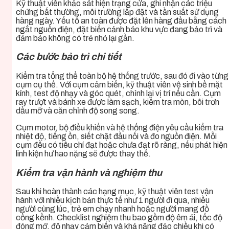
Kỹ thuật viên khảo sát hiện trạng cửa, ghi nhận các triệu
chứng bất thường, môi trường lắp đặt và tần suất sử dụng
hàng ngày. Yếu tố an toàn được đặt lên hàng đầu bằng cách
ngắt nguồn điện, đặt biển cảnh báo khu vực đang bảo trì và
đảm bảo không có trẻ nhỏ lại gần.
Các bước bảo trì chi tiết
Kiểm tra tổng thể toàn bộ hệ thống trước, sau đó đi vào từng
cụm cụ thể. Với cụm cảm biến, kỹ thuật viên vệ sinh bề mặt
kính, test độ nhạy và góc quét, chỉnh lại vị trí nếu cần. Cụm
ray trượt và bánh xe được làm sạch, kiểm tra mòn, bôi trơn
dầu mỡ và căn chỉnh độ song song.
Cụm motor, bộ điều khiển và hệ thống điện yêu cầu kiểm tra
nhiệt độ, tiếng ồn, siết chặt đầu nối và đo nguồn điện. Mỗi
cụm đều có tiêu chí đạt hoặc chưa đạt rõ ràng, nếu phát hiện
linh kiện hư hao nặng sẽ được thay thế.
Kiểm tra vận hành và nghiệm thu
Sau khi hoàn thành các hạng mục, kỹ thuật viên test vận
hành với nhiều kịch bản thực tế như 1 người đi qua, nhiều
người cùng lúc, trẻ em chạy nhanh hoặc người mang đồ
cồng kềnh. Checklist nghiệm thu bao gồm độ êm ái, tốc độ
đóng mở, độ nhạy cảm biến và khả năng đảo chiều khi có