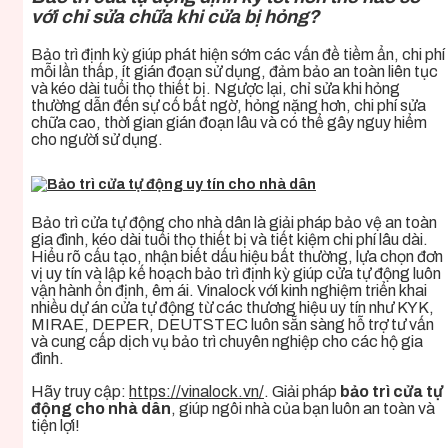
với chỉ sửa chữa khi cửa bị hỏng?
Bảo trì định kỳ giúp phát hiện sớm các vấn đề tiềm ẩn, chi phí
mỗi lần thấp, ít gián đoạn sử dụng, đảm bảo an toàn liên tục
và kéo dài tuổi thọ thiết bị. Ngược lại, chỉ sửa khi hỏng
thường dẫn đến sự cố bất ngờ, hỏng nặng hơn, chi phí sửa
chữa cao, thời gian gián đoạn lâu và có thể gây nguy hiểm
cho người sử dụng.
Bảo trì cửa tự động cho nhà dân là giải pháp bảo vệ an toàn
gia đình, kéo dài tuổi thọ thiết bị và tiết kiệm chi phí lâu dài.
Hiểu rõ cấu tạo, nhận biết dấu hiệu bất thường, lựa chọn đơn
vị uy tín và lập kế hoạch bảo trì định kỳ giúp cửa tự động luôn
vận hành ổn định, êm ái. Vinalock với kinh nghiệm triển khai
nhiều dự án cửa tự động từ các thương hiệu uy tín như KYK,
MIRAE, DEPER, DEUTSTEC luôn sẵn sàng hỗ trợ tư vấn
và cung cấp dịch vụ bảo trì chuyên nghiệp cho các hộ gia
đình.
Hãy truy cập:
https://vinalock.vn/
. Giải pháp
bảo trì cửa tự
động cho nhà dân
, giúp ngôi nhà của bạn luôn an toàn và
tiện lợi!