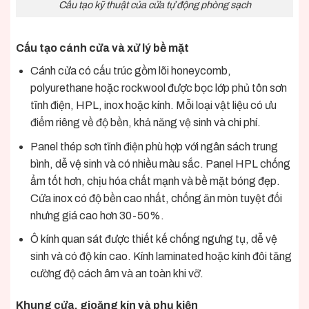
Cấu tạo kỹ thuật của cửa tự động phòng sạch
Cấu tạo cánh cửa và xử lý bề mặt
Cánh cửa có cấu trúc gồm lõi honeycomb,
polyurethane hoặc rockwool được bọc lớp phủ tôn sơn
tĩnh điện, HPL, inox hoặc kính. Mỗi loại vật liệu có ưu
điểm riêng về độ bền, khả năng vệ sinh và chi phí.
Panel thép sơn tĩnh điện phù hợp với ngân sách trung
bình, dễ vệ sinh và có nhiều màu sắc. Panel HPL chống
ẩm tốt hơn, chịu hóa chất mạnh và bề mặt bóng đẹp.
Cửa inox có độ bền cao nhất, chống ăn mòn tuyệt đối
nhưng giá cao hơn 30-50%.
Ô kính quan sát được thiết kế chống ngưng tụ, dễ vệ
sinh và có độ kín cao. Kính laminated hoặc kính đôi tăng
cường độ cách âm và an toàn khi vỡ.
Khung cửa, gioăng kín và phụ kiện