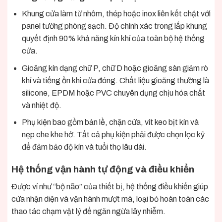
Khung cửa làm từ nhôm, thép hoặc inox liên kết chặt với
panel tường phòng sạch. Độ chính xác trong lắp khung
quyết định 90% khả năng kín khí của toàn bộ hệ thống
cửa.
Gioăng kín dạng chữ P, chữ D hoặc gioăng sàn giảm rò
khí và tiếng ồn khi cửa đóng. Chất liệu gioăng thường là
silicone, EPDM hoặc PVC chuyên dụng chịu hóa chất
và nhiệt độ.
Phụ kiện bao gồm bản lề, chặn cửa, vít keo bịt kín và
nẹp che khe hở. Tất cả phụ kiện phải được chọn lọc kỹ
để đảm bảo độ kín và tuổi thọ lâu dài.
Hệ thống vận hành tự động và điều khiển
Được ví như “bộ não” của thiết bị, hệ thống điều khiển giúp
cửa nhận diện và vận hành mượt mà, loại bỏ hoàn toàn các
thao tác chạm vật lý để ngăn ngừa lây nhiễm.