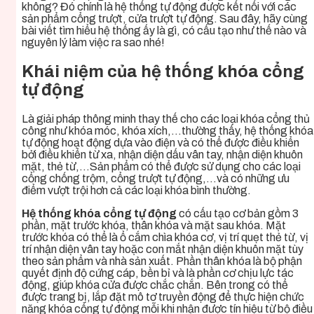
không? Đó chính là hệ thống tự động được kết nối với các
sản phẩm cổng trượt, cửa trượt tự động. Sau đây, hãy cùng
bài viết tìm hiểu hệ thống ấy là gì, có cấu tạo như thế nào và
nguyên lý làm việc ra sao nhé!
Khái niệm của hệ thống khóa cổng
tự động
Là giải pháp thông minh thay thế cho các loại khóa cổng thủ
công như khóa móc, khóa xích,…thường thấy, hệ thống khóa
tự động hoạt động dựa vào điện và có thể được điều khiển
bởi điều khiển từ xa, nhận diện dấu vân tay, nhận diện khuôn
mặt, thẻ từ,…Sản phẩm có thể được sử dụng cho các loại
cổng chống trộm, cổng trượt tự động,…và có những ưu
điểm vượt trội hơn cả các loại khóa bình thường.
Hệ thống khóa cổng tự động
có cấu tạo cơ bản gồm 3
phần, mặt trước khóa, thân khóa và mặt sau khóa. Mặt
trước khóa có thể là ổ cắm chìa khóa cơ, vị trí quẹt thẻ từ, vị
trí nhận diện vân tay hoặc con mắt nhận diện khuôn mặt tùy
theo sản phẩm và nhà sản xuất. Phần thân khóa là bộ phận
quyết định độ cứng cáp, bền bỉ và là phần cơ chịu lực tác
động, giúp khóa cửa được chắc chắn. Bên trong có thể
được trang bị, lắp đặt mô tơ truyền động để thực hiện chức
năng khóa cổng tự động mỗi khi nhận được tín hiệu từ bộ điều