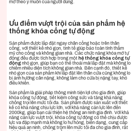
mở theo ý muốn của người dùng.
Ưu điểm vượt trội của sản phẩm hệ
thống khóa cổng tự động
Sản phẩm được lắp đặt ngay chân cổng hoặc trên thân
cổng, với thiết kế nhỏ gọn, tinh tế giúp bảo toàn tính thẩm
mỹ cho cổng và không gian nhà. Các chức năng khóa mở tự
động đều được tích hợp trong một
hệ thống khóa cổng tự
động
nhỏ gọn, giúp bạn có thể thoải mái lắp đặt mà không lo
chiếm nhiều diện tích không gian nhà. Bên cạnh đó, thiết kế
nhỏ gọn của sản phẩm khi lắp đặt lên thân cửa cũng không lo
bị ảnh hưởng cân nặng, không làm cho cửa bị nặng tay, khó
điều khiển.
Sản phẩm là giải pháp thông minh tiện lợi cho gia đình, giúp
khóa cổng tự động, tiết kiệm công sức và tăng khả năng
chống trọi lên mức tối đa. Sản phẩm được sản xuất với thiết
kế có khả năng chịu lực lớn, với khả năng cản lực lên đến
2000kg, giúp bạn cải thiện hệ thống an ninh gia đình. Với khả
năng cản lực vượt trội, khóa cổng tự động có thể chịu được
lực va đập mạnh mà không lo hư hỏng, biến dạng, cung cấp
hiệu quả an ninh, chống trộm lên mức tối đa cho gia đình, rất