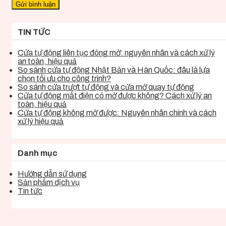
TIN TỨC
Cửa tự động liên tục đóng mở: nguyên nhân và cách xử lý
an toàn, hiệu quả
So sánh cửa tự động Nhật Bản và Hàn Quốc: đâu là lựa
chọn tối ưu cho công trình?
So sánh cửa trượt tự động và cửa mở quay tự động
Cửa tự động mất điện có mở được không? Cách xử lý an
toàn, hiệu quả
Cửa tự động không mở được: Nguyên nhân chính và cách
xử lý hiệu quả
Danh mục
Hướng dẫn sử dụng
Sản phẩm dịch vụ
Tin tức