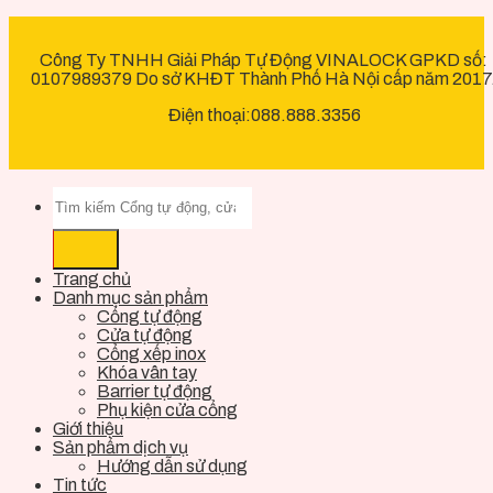
Công Ty TNHH Giải Pháp Tự Động VINALOCK GPKD số:
0107989379 Do sở KHĐT Thành Phố Hà Nội cấp năm 2017
Điện thoại:088.888.3356
Trang chủ
Danh mục sản phẩm
Cổng tự động
Cửa tự động
Cổng xếp inox
Khóa vân tay
Barrier tự động
Phụ kiện cửa cổng
Giới thiệu
Sản phẩm dịch vụ
Hướng dẫn sử dụng
Tin tức