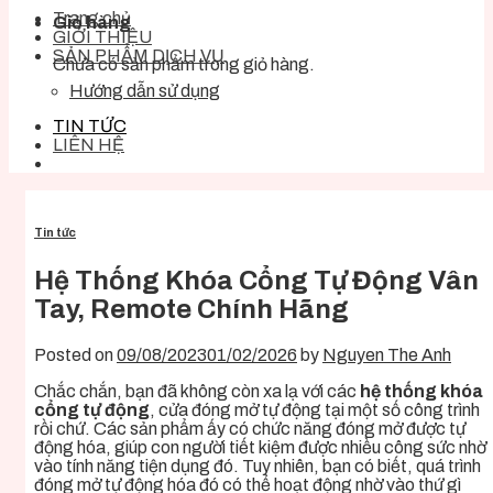
Trang chủ
Giỏ hàng
GIỚI THIỆU
SẢN PHẨM DỊCH VỤ
Chưa có sản phẩm trong giỏ hàng.
Hướng dẫn sử dụng
TIN TỨC
LIÊN HỆ
Tin tức
Hệ Thống Khóa Cổng Tự Động Vân
Tay, Remote Chính Hãng
Posted on
09/08/2023
01/02/2026
by
Nguyen The Anh
Chắc chắn, bạn đã không còn xa lạ với các
hệ thống khóa
cổng tự động
, cửa đóng mở tự động tại một số công trình
rồi chứ. Các sản phẩm ấy có chức năng đóng mở được tự
động hóa, giúp con người tiết kiệm được nhiều công sức nhờ
vào tính năng tiện dụng đó. Tuy nhiên, bạn có biết, quá trình
đóng mở tự động hóa đó có thể hoạt động nhờ vào thứ gì