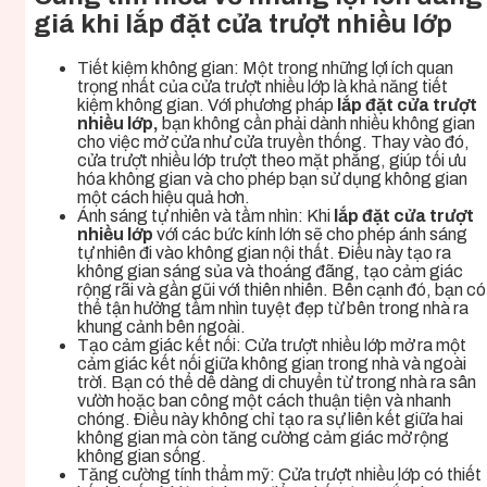
giá khi lắp đặt cửa trượt nhiều lớp
Tiết kiệm không gian: Một trong những lợi ích quan
trọng nhất của cửa trượt nhiều lớp là khả năng tiết
kiệm không gian. Với phương pháp
lắp đặt cửa trượt
nhiều lớp,
bạn không cần phải dành nhiều không gian
cho việc mở cửa như cửa truyền thống. Thay vào đó,
cửa trượt nhiều lớp trượt theo mặt phẳng, giúp tối ưu
hóa không gian và cho phép bạn sử dụng không gian
một cách hiệu quả hơn.
Ánh sáng tự nhiên và tầm nhìn: Khi
lắp đặt cửa trượt
nhiều lớp
với các bức kính lớn sẽ cho phép ánh sáng
tự nhiên đi vào không gian nội thất. Điều này tạo ra
không gian sáng sủa và thoáng đãng, tạo cảm giác
rộng rãi và gần gũi với thiên nhiên. Bên cạnh đó, bạn có
thể tận hưởng tầm nhìn tuyệt đẹp từ bên trong nhà ra
khung cảnh bên ngoài.
Tạo cảm giác kết nối: Cửa trượt nhiều lớp mở ra một
cảm giác kết nối giữa không gian trong nhà và ngoài
trời. Bạn có thể dễ dàng di chuyển từ trong nhà ra sân
vườn hoặc ban công một cách thuận tiện và nhanh
chóng. Điều này không chỉ tạo ra sự liên kết giữa hai
không gian mà còn tăng cường cảm giác mở rộng
không gian sống.
Tăng cường tính thẩm mỹ: Cửa trượt nhiều lớp có thiết