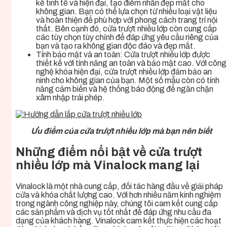
kế tinh tế và hiện đại, tạo điểm nhấn đẹp mắt cho
không gian. Bạn có thể lựa chọn từ nhiều loại vật liệu
và hoàn thiện để phù hợp với phong cách trang trí nội
thất. Bên cạnh đó, cửa trượt nhiều lớp còn cung cấp
các tùy chọn tùy chỉnh để đáp ứng yêu cầu riêng của
bạn và tạo ra không gian độc đáo và đẹp mắt.
Tính bảo mật và an toàn: Cửa trượt nhiều lớp được
thiết kế với tính năng an toàn và bảo mật cao. Với công
nghệ khóa hiện đại, cửa trượt nhiều lớp đảm bảo an
ninh cho không gian của bạn. Một số mẫu còn có tính
năng cảm biến và hệ thống báo động để ngăn chặn
xâm nhập trái phép.
Ưu điểm của cửa trượt nhiều lớp mà bạn nên biết
Những điểm nổi bật về cửa trượt
nhiều lớp mà Vinalock mang lại
Vinalock là một nhà cung cấp, đối tác hàng đầu về giải pháp
cửa và khóa chất lượng cao. Với hơn nhiều năm kinh nghiệm
trong ngành công nghiệp này, chúng tôi cam kết cung cấp
các sản phẩm và dịch vụ tốt nhất để đáp ứng nhu cầu đa
dạng của khách hàng. Vinalock cam kết thực hiện các hoạt