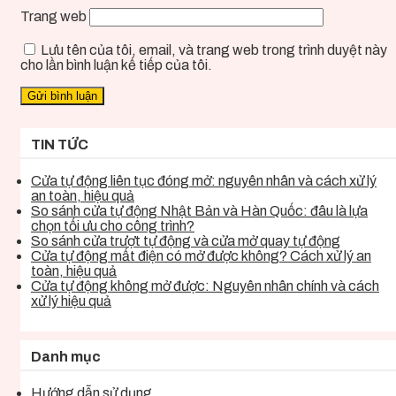
Trang web
Lưu tên của tôi, email, và trang web trong trình duyệt này
cho lần bình luận kế tiếp của tôi.
TIN TỨC
Cửa tự động liên tục đóng mở: nguyên nhân và cách xử lý
an toàn, hiệu quả
So sánh cửa tự động Nhật Bản và Hàn Quốc: đâu là lựa
chọn tối ưu cho công trình?
So sánh cửa trượt tự động và cửa mở quay tự động
Cửa tự động mất điện có mở được không? Cách xử lý an
toàn, hiệu quả
Cửa tự động không mở được: Nguyên nhân chính và cách
xử lý hiệu quả
Danh mục
Hướng dẫn sử dụng