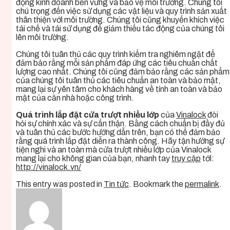
động kinh doanh bền vững và bảo vệ môi trường.
Chúng tôi
chú trọng đến việc sử dụng các vật liệu và quy trình sản xuất
thân thiện với môi trường. Chúng tôi cũng khuyến khích việc
tái chế và tái sử dụng để giảm thiểu tác động của chúng tôi
lên môi trường.
Chúng tôi tuân thủ các quy trình kiểm tra nghiêm ngặt để
đảm bảo rằng mỗi sản phẩm đáp ứng các tiêu chuẩn chất
lượng cao nhất. Chúng tôi cũng đảm bảo rằng các sản phẩm
của chúng tôi tuân thủ các tiêu chuẩn an toàn và bảo mật,
mang lại sự yên tâm cho khách hàng về tính an toàn và bảo
mật của căn nhà hoặc công trình.
Quá trình lắp đặt cửa trượt nhiều lớp
của
Vinalock
đòi
hỏi sự chính xác và sự cẩn thận. Bằng cách chuẩn bị đầy đủ
và tuân thủ các bước hướng dẫn trên, bạn có thể đảm bảo
rằng quá trình lắp đặt diễn ra thành công. Hãy tận hưởng sự
tiện nghi và an toàn mà cửa trượt nhiều lớp của Vinalock
mang lại cho không gian của bạn, nhanh tay
truy cập
tới:
http://vinalock.vn/
This entry was posted in
Tin tức
. Bookmark the
permalink
.