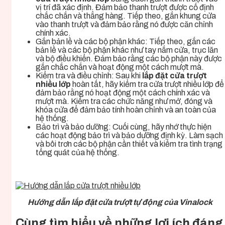
vị trí đã xác định. Đảm bảo thanh trượt được cố định
chắc chắn và thẳng hàng. Tiếp theo, gắn khung cửa
vào thanh trượt và đảm bảo rằng nó được căn chỉnh
chính xác.
Gắn bản lề và các bộ phận khác: Tiếp theo, gắn các
bản lề và các bộ phận khác như tay nắm cửa, trục lăn
và bộ điều khiển. Đảm bảo rằng các bộ phận này được
gắn chắc chắn và hoạt động một cách mượt mà.
Kiểm tra và điều chỉnh: Sau khi
lắp đặt cửa trượt
nhiều lớp
hoàn tất, hãy kiểm tra cửa trượt nhiều lớp để
đảm bảo rằng nó hoạt động một cách chính xác và
mượt mà. Kiểm tra các chức năng như mở, đóng và
khóa cửa để đảm bảo tính hoàn chỉnh và an toàn của
hệ thống.
Bảo trì và bảo dưỡng: Cuối cùng, hãy nhớ thực hiện
các hoạt động bảo trì và bảo dưỡng định kỳ. Làm sạch
và bôi trơn các bộ phận cần thiết và kiểm tra tình trạng
tổng quát của hệ thống.
Hướng dẫn lắp đặt cửa trượt tự động của Vinalock
Cùng tìm hiểu về những lợi ích đáng