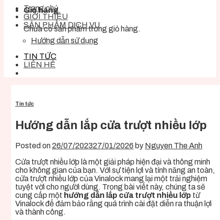
Trang chủ
Giỏ hàng
GIỚI THIỆU
SẢN PHẨM DỊCH VỤ
Chưa có sản phẩm trong giỏ hàng.
Hướng dẫn sử dụng
TIN TỨC
LIÊN HỆ
Tin tức
Hướng dẫn lắp cửa trượt nhiều lớp
Posted on
26/07/2023
27/01/2026
by
Nguyen The Anh
Cửa trượt nhiều lớp là một giải pháp hiện đại và thông minh
cho không gian của bạn. Với sự tiện lợi và tính năng an toàn,
cửa trượt nhiều lớp của Vinalock mang lại một trải nghiệm
tuyệt vời cho người dùng. Trong bài viết này, chúng ta sẽ
cung cấp một
hướng dẫn lắp cửa trượt nhiều lớp
từ
Vinalock để đảm bảo rằng quá trình cài đặt diễn ra thuận lợi
và thành công.