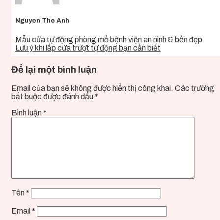
Nguyen The Anh
Mẫu cửa tự động phòng mổ bệnh viện an ninh & bền đẹp
Lưu ý khi lắp cửa trượt tự động bạn cần biết
Để lại một bình luận
Email của bạn sẽ không được hiển thị công khai.
Các trường
bắt buộc được đánh dấu
*
Bình luận
*
Tên
*
Email
*