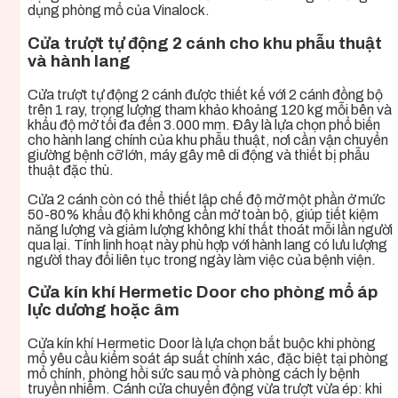
dụng phòng mổ của Vinalock.
Cửa trượt tự động 2 cánh cho khu phẫu thuật
và hành lang
Cửa trượt tự động 2 cánh được thiết kế với 2 cánh đồng bộ
trên 1 ray, trọng lượng tham khảo khoảng 120 kg mỗi bên và
khẩu độ mở tối đa đến 3.000 mm. Đây là lựa chọn phổ biến
cho hành lang chính của khu phẫu thuật, nơi cần vận chuyển
giường bệnh cỡ lớn, máy gây mê di động và thiết bị phẫu
thuật đặc thù.
Cửa 2 cánh còn có thể thiết lập chế độ mở một phần ở mức
50-80% khẩu độ khi không cần mở toàn bộ, giúp tiết kiệm
năng lượng và giảm lượng không khí thất thoát mỗi lần người
qua lại. Tính linh hoạt này phù hợp với hành lang có lưu lượng
người thay đổi liên tục trong ngày làm việc của bệnh viện.
Cửa kín khí Hermetic Door cho phòng mổ áp
lực dương hoặc âm
Cửa kín khí Hermetic Door là lựa chọn bắt buộc khi phòng
mổ yêu cầu kiểm soát áp suất chính xác, đặc biệt tại phòng
mổ chính, phòng hồi sức sau mổ và phòng cách ly bệnh
truyền nhiễm. Cánh cửa chuyển động vừa trượt vừa ép: khi