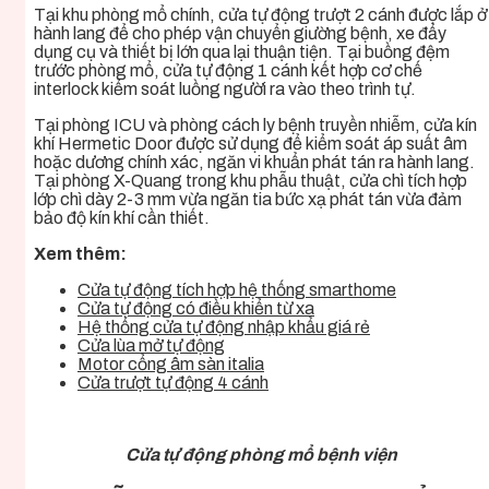
Tại khu phòng mổ chính, cửa tự động trượt 2 cánh được lắp ở
hành lang để cho phép vận chuyển giường bệnh, xe đẩy
dụng cụ và thiết bị lớn qua lại thuận tiện. Tại buồng đệm
trước phòng mổ, cửa tự động 1 cánh kết hợp cơ chế
interlock kiểm soát luồng người ra vào theo trình tự.
Tại phòng ICU và phòng cách ly bệnh truyền nhiễm, cửa kín
khí Hermetic Door được sử dụng để kiểm soát áp suất âm
hoặc dương chính xác, ngăn vi khuẩn phát tán ra hành lang.
Tại phòng X-Quang trong khu phẫu thuật, cửa chì tích hợp
lớp chì dày 2-3 mm vừa ngăn tia bức xạ phát tán vừa đảm
bảo độ kín khí cần thiết.
Xem thêm:
Cửa tự động tích hợp hệ thống smarthome
Cửa tự động có điều khiển từ xa
Hệ thống cửa tự động nhập khẩu giá rẻ
Cửa lùa mở tự động
Motor cổng âm sàn italia
Cửa trượt tự động 4 cánh
Cửa tự động phòng mổ bệnh viện