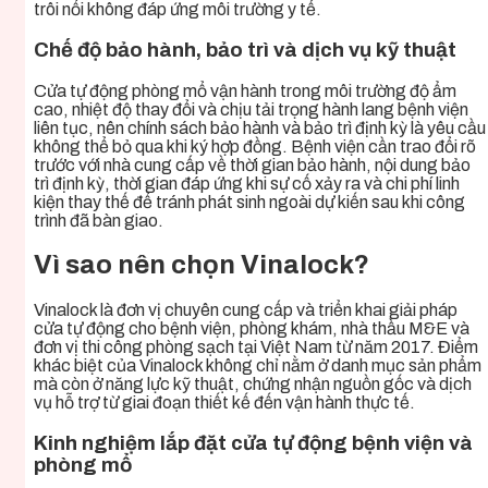
trôi nổi không đáp ứng môi trường y tế.
Chế độ bảo hành, bảo trì và dịch vụ kỹ thuật
Cửa tự động phòng mổ vận hành trong môi trường độ ẩm
cao, nhiệt độ thay đổi và chịu tải trọng hành lang bệnh viện
liên tục, nên chính sách bảo hành và bảo trì định kỳ là yêu cầu
không thể bỏ qua khi ký hợp đồng. Bệnh viện cần trao đổi rõ
trước với nhà cung cấp về thời gian bảo hành, nội dung bảo
trì định kỳ, thời gian đáp ứng khi sự cố xảy ra và chi phí linh
kiện thay thế để tránh phát sinh ngoài dự kiến sau khi công
trình đã bàn giao.
Vì sao nên chọn Vinalock?
Vinalock là đơn vị chuyên cung cấp và triển khai giải pháp
cửa tự động cho bệnh viện, phòng khám, nhà thầu M&E và
đơn vị thi công phòng sạch tại Việt Nam từ năm 2017. Điểm
khác biệt của Vinalock không chỉ nằm ở danh mục sản phẩm
mà còn ở năng lực kỹ thuật, chứng nhận nguồn gốc và dịch
vụ hỗ trợ từ giai đoạn thiết kế đến vận hành thực tế.
Kinh nghiệm lắp đặt cửa tự động bệnh viện và
phòng mổ