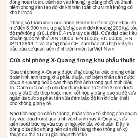
đóng hoàn toàn, cánh ép vào khung, gioăng phớt và thanh
niêm phong sàn tạo độ kín khí trên toàn chu vi mà không có
khe hở nào.
Thông số tham khảo của dòng Hermetic Door gồm khẩu độ
mở đến 3.000 mm, trọng lượng cánh đơn khoảng 200 kg, tốc
độ mở/đóng từ 0,1 đến 0,4 m/s tùy cài đặt. Cửa đạt các tiêu
chuẩn quốc tế như DIN 18650, EN 16005, EN 60335, EN
ISO 13849-1 và chứng nhận CE, đảm bảo phù hợp với yêu
cầu của cơ quan kiểm định bệnh viện tại Việt Nam.
Cửa chì phòng X-Quang trong khu phẫu thuật
Cửa chì phòng X-Quang được ứng dụng tại các phòng chẩn
đoán hình ảnh trong khu phẫu thuật, nơi bệnh nhân cần được
chụp X-Quang hoặc can thiệp hình ảnh trong quá trình điều
trị. Cánh cửa có lớp chì dày tham khảo từ 2 đến 3 mm được
kẹp giữa 2 lớp thép hoặc inox, kết hợp gioăng cao su để vừa
ngăn tia bức xạ phát tán vừa đảm bảo độ kín khí cần thiết
cho không gian y tế.
Nhờ tích hợp cơ chế tự động, nhân viên y tế không cần chạm
tay vào cửa trong quá trình vận hành máy X-Quang, vừa
kiểm soát bức xạ vừa duy trì nguyên tắc vô khuẩn. Đây là
dòng cửa đặc chủng nên cần đặt hàng theo thông số kỹ
thuật cụ thể từ đầu giai đoạn thiết kế.