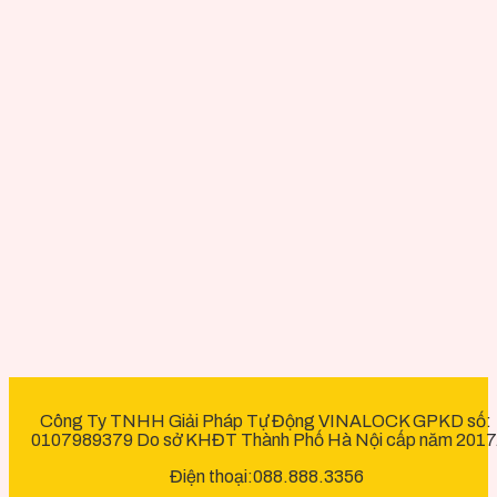
Công Ty TNHH Giải Pháp Tự Động VINALOCK GPKD số:
0107989379 Do sở KHĐT Thành Phố Hà Nội cấp năm 2017
Điện thoại:088.888.3356