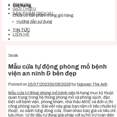
Trang chủ
Giỏ hàng
GIỚI THIỆU
SẢN PHẨM DỊCH VỤ
Chưa có sản phẩm trong giỏ hàng.
Hướng dẫn sử dụng
TIN TỨC
LIÊN HỆ
Tin tức
Mẫu cửa tự động phòng mổ bệnh
viện an ninh & bền đẹp
Posted on
25/07/2023
30/06/2026
by
Nguyen The Anh
Mẫu cửa tự động phòng mổ bệnh viện
là hạng mục kỹ thuật
quan trọng trong hệ thống phòng mổ và phòng sạch, đặc
biệt với bệnh viện, phòng khám, nhà thầu M&E và đơn vị thi
công phòng sạch. Bài viết này giúp bạn nắm rõ tiêu chuẩn kỹ
thuật, so sánh từng dòng cửa, tham khảo báo giá và tiêu chí
lựa chọn, từ đó đầu tư đúng giải pháp với sự hỗ trợ toàn diện