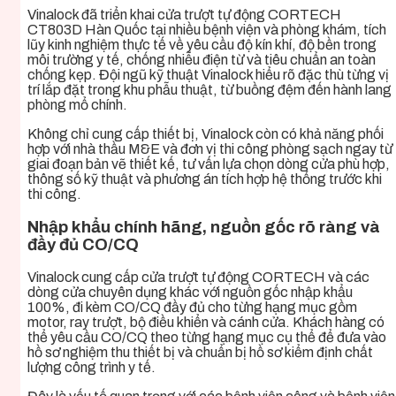
Vinalock đã triển khai cửa trượt tự động CORTECH
CT803D Hàn Quốc tại nhiều bệnh viện và phòng khám, tích
lũy kinh nghiệm thực tế về yêu cầu độ kín khí, độ bền trong
môi trường y tế, chống nhiễu điện từ và tiêu chuẩn an toàn
chống kẹp. Đội ngũ kỹ thuật Vinalock hiểu rõ đặc thù từng vị
trí lắp đặt trong khu phẫu thuật, từ buồng đệm đến hành lang
phòng mổ chính.
Không chỉ cung cấp thiết bị, Vinalock còn có khả năng phối
hợp với nhà thầu M&E và đơn vị thi công phòng sạch ngay từ
giai đoạn bản vẽ thiết kế, tư vấn lựa chọn dòng cửa phù hợp,
thông số kỹ thuật và phương án tích hợp hệ thống trước khi
thi công.
Nhập khẩu chính hãng, nguồn gốc rõ ràng và
đầy đủ CO/CQ
Vinalock cung cấp cửa trượt tự động CORTECH và các
dòng cửa chuyên dụng khác với nguồn gốc nhập khẩu
100%, đi kèm CO/CQ đầy đủ cho từng hạng mục gồm
motor, ray trượt, bộ điều khiển và cánh cửa. Khách hàng có
thể yêu cầu CO/CQ theo từng hạng mục cụ thể để đưa vào
hồ sơ nghiệm thu thiết bị và chuẩn bị hồ sơ kiểm định chất
lượng công trình y tế.