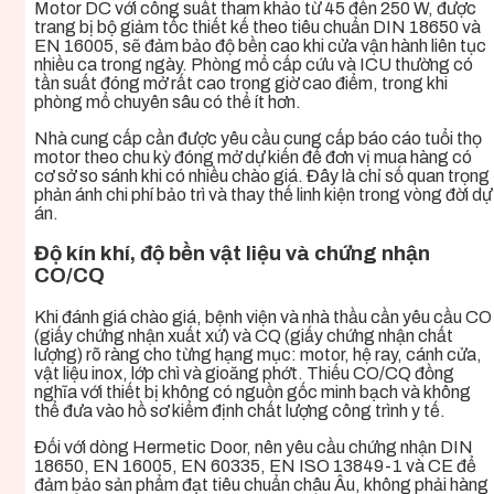
Motor DC với công suất tham khảo từ 45 đến 250 W, được
trang bị bộ giảm tốc thiết kế theo tiêu chuẩn DIN 18650 và
EN 16005, sẽ đảm bảo độ bền cao khi cửa vận hành liên tục
nhiều ca trong ngày. Phòng mổ cấp cứu và ICU thường có
tần suất đóng mở rất cao trong giờ cao điểm, trong khi
phòng mổ chuyên sâu có thể ít hơn.
Nhà cung cấp cần được yêu cầu cung cấp báo cáo tuổi thọ
motor theo chu kỳ đóng mở dự kiến để đơn vị mua hàng có
cơ sở so sánh khi có nhiều chào giá. Đây là chỉ số quan trọng
phản ánh chi phí bảo trì và thay thế linh kiện trong vòng đời dự
án.
Độ kín khí, độ bền vật liệu và chứng nhận
CO/CQ
Khi đánh giá chào giá, bệnh viện và nhà thầu cần yêu cầu CO
(giấy chứng nhận xuất xứ) và CQ (giấy chứng nhận chất
lượng) rõ ràng cho từng hạng mục: motor, hệ ray, cánh cửa,
vật liệu inox, lớp chì và gioăng phớt. Thiếu CO/CQ đồng
nghĩa với thiết bị không có nguồn gốc minh bạch và không
thể đưa vào hồ sơ kiểm định chất lượng công trình y tế.
Đối với dòng Hermetic Door, nên yêu cầu chứng nhận DIN
18650, EN 16005, EN 60335, EN ISO 13849-1 và CE để
đảm bảo sản phẩm đạt tiêu chuẩn châu Âu, không phải hàng