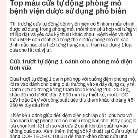
Top mẫu cửa tự động phòng mổ
bệnh viện được sử dụng phổ biến
Thị trường cửa tự động bệnh viện hiện có 5 nhóm mẫu chính
được sử dụng trong phòng mổ, mỗi nhóm phù hợp với từng vị
trí lắp đặt và yêu cầu kỹ thuật khác nhau. Bệnh viện và nhà
thầu M&E cần đánh giá tổng thể sơ đồ phòng mổ để xác
định mẫu nào phù hợp từng hạng mục, tránh áp dụng 1 loại
cửa cho tất cả vị trí.
Cửa trượt tự động 1 cánh cho phòng mổ diện
tích vừa
Cửa trượt tự động 1 cánh phù hợp với buồng đệm phòng mổ,
lối ra vào dành cho cáng cứu thương và xe đẩy dụng cụ y tế.
Cánh đơn có trọng lượng tham khảo khoảng 200-250 kg,
khẩu độ mở từ 800 đến 2.500 mm tùy thiết kế, motor DC
12V hoặc 24V với công suất tiêu thụ tham khảo khoảng 45-
250 W tùy cấu hình.
Thiết kế 1 cánh giúp tiết kiệm diện tích lắp đặt, phù hợp với
các hành lang phòng mổ có chiều rộng hạn chế. Đây cũng là
lựa chọn kinh tế hơn so với cửa 2 cánh khi tần suất ra vào
không quá cao. Xem thêm thông số kỹ thuật tại Cửa trượt tự
động CORTECH CT803D để tham khảo dòng cửa ứng