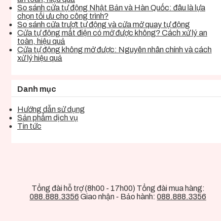
So sánh cửa tự động Nhật Bản và Hàn Quốc: đâu là lựa
chọn tối ưu cho công trình?
So sánh cửa trượt tự động và cửa mở quay tự động
Cửa tự động mất điện có mở được không? Cách xử lý an
toàn, hiệu quả
Cửa tự động không mở được: Nguyên nhân chính và cách
xử lý hiệu quả
Danh mục
Hướng dẫn sử dụng
Sản phẩm dịch vụ
Tin tức
Tổng đài hỗ trợ (8h00 - 17h00) Tổng đài mua hàng:
088.888.3356
Giao nhận - Bảo hành:
088.888.3356