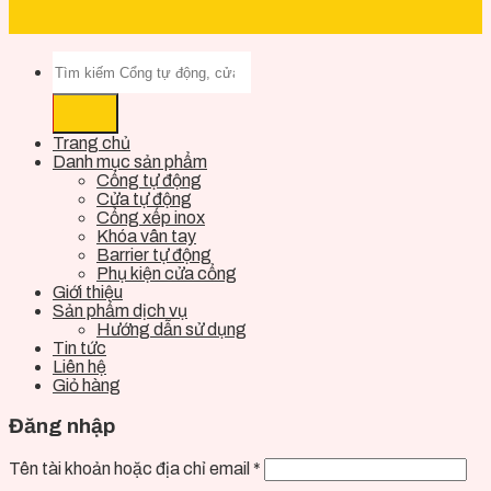
Trang chủ
Danh mục sản phẩm
Cổng tự động
Cửa tự động
Cổng xếp inox
Khóa vân tay
Barrier tự động
Phụ kiện cửa cổng
Giới thiệu
Sản phẩm dịch vụ
Hướng dẫn sử dụng
Tin tức
Liên hệ
Giỏ hàng
Đăng nhập
Tên tài khoản hoặc địa chỉ email
*