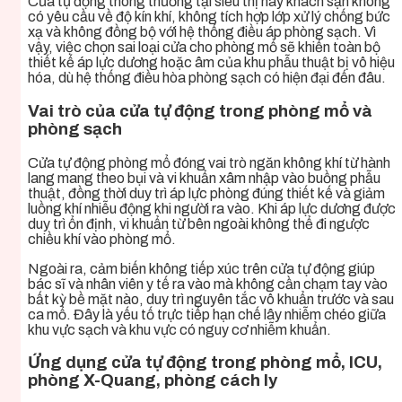
Cửa tự động thông thường tại siêu thị hay khách sạn không
có yêu cầu về độ kín khí, không tích hợp lớp xử lý chống bức
xạ và không đồng bộ với hệ thống điều áp phòng sạch. Vì
vậy, việc chọn sai loại cửa cho phòng mổ sẽ khiến toàn bộ
thiết kế áp lực dương hoặc âm của khu phẫu thuật bị vô hiệu
hóa, dù hệ thống điều hòa phòng sạch có hiện đại đến đâu.
Vai trò của cửa tự động trong phòng mổ và
phòng sạch
Cửa tự động phòng mổ đóng vai trò ngăn không khí từ hành
lang mang theo bụi và vi khuẩn xâm nhập vào buồng phẫu
thuật, đồng thời duy trì áp lực phòng đúng thiết kế và giảm
luồng khí nhiễu động khi người ra vào. Khi áp lực dương được
duy trì ổn định, vi khuẩn từ bên ngoài không thể đi ngược
chiều khí vào phòng mổ.
Ngoài ra, cảm biến không tiếp xúc trên cửa tự động giúp
bác sĩ và nhân viên y tế ra vào mà không cần chạm tay vào
bất kỳ bề mặt nào, duy trì nguyên tắc vô khuẩn trước và sau
ca mổ. Đây là yếu tố trực tiếp hạn chế lây nhiễm chéo giữa
khu vực sạch và khu vực có nguy cơ nhiễm khuẩn.
Ứng dụng cửa tự động trong phòng mổ, ICU,
phòng X-Quang, phòng cách ly