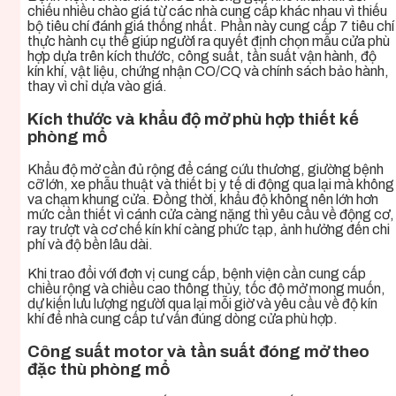
chiếu nhiều chào giá từ các nhà cung cấp khác nhau vì thiếu
bộ tiêu chí đánh giá thống nhất. Phần này cung cấp 7 tiêu chí
thực hành cụ thể giúp người ra quyết định chọn mẫu cửa phù
hợp dựa trên kích thước, công suất, tần suất vận hành, độ
kín khí, vật liệu, chứng nhận CO/CQ và chính sách bảo hành,
thay vì chỉ dựa vào giá.
Kích thước và khẩu độ mở phù hợp thiết kế
phòng mổ
Khẩu độ mở cần đủ rộng để cáng cứu thương, giường bệnh
cỡ lớn, xe phẫu thuật và thiết bị y tế di động qua lại mà không
va chạm khung cửa. Đồng thời, khẩu độ không nên lớn hơn
mức cần thiết vì cánh cửa càng nặng thì yêu cầu về động cơ,
ray trượt và cơ chế kín khí càng phức tạp, ảnh hưởng đến chi
phí và độ bền lâu dài.
Khi trao đổi với đơn vị cung cấp, bệnh viện cần cung cấp
chiều rộng và chiều cao thông thủy, tốc độ mở mong muốn,
dự kiến lưu lượng người qua lại mỗi giờ và yêu cầu về độ kín
khí để nhà cung cấp tư vấn đúng dòng cửa phù hợp.
Công suất motor và tần suất đóng mở theo
đặc thù phòng mổ