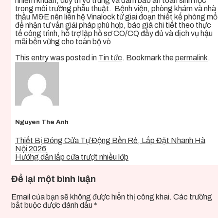
nhiễm khuẩn, duy trì vô trùng và đảm bảo an toàn sinh học
trong môi trường phẫu thuật. Bệnh viện, phòng khám và nhà
thầu M&E nên liên hệ Vinalock từ giai đoạn thiết kế phòng mổ
để nhận tư vấn giải pháp phù hợp, báo giá chi tiết theo thực
tế công trình, hỗ trợ lập hồ sơ CO/CQ đầy đủ và dịch vụ hậu
mãi bền vững cho toàn bộ vò
This entry was posted in
Tin tức
. Bookmark the
permalink
.
Nguyen The Anh
Thiết Bị Đóng Cửa Tự Động Bền Rẻ, Lắp Đặt Nhanh Hà
Nội 2026
Hướng dẫn lắp cửa trượt nhiều lớp
Để lại một bình luận
Email của bạn sẽ không được hiển thị công khai.
Các trường
bắt buộc được đánh dấu
*