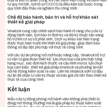
Đây là yếu tố quan trọng với các bệnh viện công và bệnh viện
tư quy mô lớn, nơi hồ sơ CO/CQ là điều kiện bắt buộc trong
quy trình đấu thầu và nghiệm thu công trình.
Chế độ bảo hành, bảo trì và hỗ trợ khảo sát
thiết kế giải pháp
Vinalock cung cấp chính sách bảo hành rõ ràng cho cửa tự
động bệnh viện, lịch bảo trì định kỳ và đội kỹ thuật sẵn sàng
hỗ trợ khi có sự cố phát sinh. Dịch vụ khảo sát hiện trạng
được thực hiện trước khi thiết kế giải pháp, giúp đảm bảo
thông số lắp đặt phù hợp với thực tế công trình.
Với các dự án phòng mổ mới hoặc nâng cấp, Vinalock hỗ trợ
tư vấn từ giai đoạn thiết kế: lựa chọn loại cửa phù hợp từng
hạng mục, xác định kích thước và cấu hình motor, lựa chọn
loại cảm biến, thiết kế giải pháp interlock và phương án kết
nối hệ thống kiểm soát ra vào. Liên hệ Vinalock sớm từ đầu
dự án để nhận tư vấn kỹ thuật và báo giá chi tiết theo thiết kế
thực tế của công trình.
Kết luận
Mẫu cửa tự động phòng mổ bệnh viện không phải thiết bị
đóng mở thông thường mà là giải pháp kỹ thuật kiểm soát