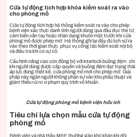
Cửa tự động tích hợp khóa kiểm soát ra vào
cho phòng mổ
Cửa tự động tích hợp hệ thống kiểm soát ra vào cho phép
bệnh viện xác thực danh tính người dùng qua đầu đọc thẻ từ,
cảm biến vân tay hoặc nhận dạng khuôn mặt trước khi cửa
phòng mổ được phép mở. Hệ thống ghi lại đầy đủ lịch sử ra
vào theo thời gian thực, phục vụ công tác kiểm soát nội bộ
và điều tra khi có sự cố.
Cấu hình nâng cao còn đồng bộ với interlock buồng đệm: chỉ
khi người dùng được cấp quyền và buồng đệm đạt trạng thái
áp lực đúng thiết kế, cửa phòng mổ mới cho phép mở. Giải
pháp này ngăn người không phận sự vào khu phẫu thuật và
giảm thiểu rủi ro vi phạm quy trình vô khuẩn.
Cửa tự động phòng mổ bệnh viện hữu ích
Tiêu chí lựa chọn mẫu cửa tự động
phòng mổ
Bệnh viện và nhà thầu M&E thường gặp khó khăn khi đối