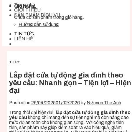
Trang chủ
Giỏ hàng
GIỚI THIỆU
SẢN PHẨM DỊCH VỤ
Chưa có sản phẩm trong giỏ hàng.
Hướng dẫn sử dụng
TIN TỨC
LIÊN HỆ
Tin tức
Lắp đặt cửa tự động gia đình theo
yêu cầu: Nhanh gọn – Tiện lợi – Hiện
đại
Posted on
26/04/2025
01/02/2026
by
Nguyen The Anh
Trong thời đại hiện đại,
lắp đặt cửa tự động gia đình theo
yêu cầu
không chỉ mang đến sự tiện nghi mà còn nâng cao
mức độ an toàn cho không gian sống. Với công nghệ tiên
tiến, sản phẩm này giúp kiểm soát ra vào hiệu quả, giảm