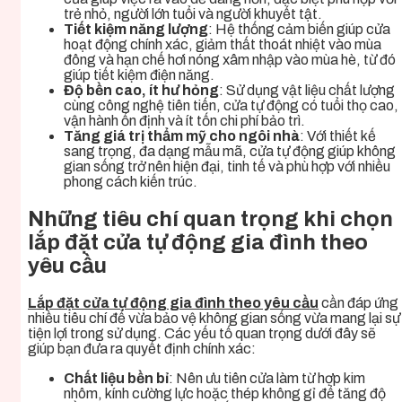
trẻ nhỏ, người lớn tuổi và người khuyết tật.
Tiết kiệm năng lượng
: Hệ thống cảm biến giúp cửa
hoạt động chính xác, giảm thất thoát nhiệt vào mùa
đông và hạn chế hơi nóng xâm nhập vào mùa hè, từ đó
giúp tiết kiệm điện năng.
Độ bền cao, ít hư hỏng
: Sử dụng vật liệu chất lượng
cùng công nghệ tiên tiến, cửa tự động có tuổi thọ cao,
vận hành ổn định và ít tốn chi phí bảo trì.
Tăng giá trị thẩm mỹ cho ngôi nhà
: Với thiết kế
sang trọng, đa dạng mẫu mã, cửa tự động giúp không
gian sống trở nên hiện đại, tinh tế và phù hợp với nhiều
phong cách kiến trúc.
Những tiêu chí quan trọng khi chọn
lắp đặt cửa tự động gia đình theo
yêu cầu
Lắp đặt cửa tự động gia đình theo yêu cầu
cần đáp ứng
nhiều tiêu chí để vừa bảo vệ không gian sống vừa mang lại sự
tiện lợi trong sử dụng. Các yếu tố quan trọng dưới đây sẽ
giúp bạn đưa ra quyết định chính xác:
Chất liệu bền bỉ
: Nên ưu tiên cửa làm từ hợp kim
nhôm, kính cường lực hoặc thép không gỉ để tăng độ