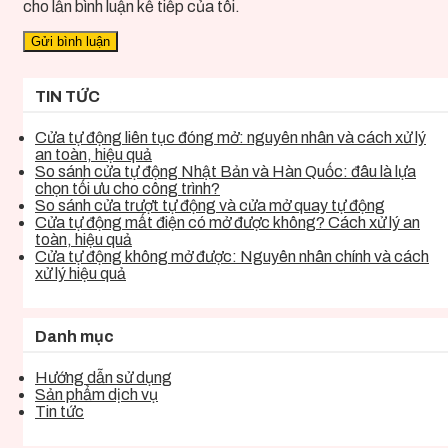
cho lần bình luận kế tiếp của tôi.
TIN TỨC
Cửa tự động liên tục đóng mở: nguyên nhân và cách xử lý
an toàn, hiệu quả
So sánh cửa tự động Nhật Bản và Hàn Quốc: đâu là lựa
chọn tối ưu cho công trình?
So sánh cửa trượt tự động và cửa mở quay tự động
Cửa tự động mất điện có mở được không? Cách xử lý an
toàn, hiệu quả
Cửa tự động không mở được: Nguyên nhân chính và cách
xử lý hiệu quả
Danh mục
Hướng dẫn sử dụng
Sản phẩm dịch vụ
Tin tức