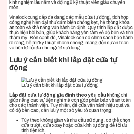
kinh nghiệm lâu năm và đội ngũ kỹ thuật viên giàu chuyên
môn.
Vinalock cung cấp đa dạng các mẫu cửa tự động, tích hợp
công nghệ hiện đại như cảm biến chống kẹt, hệ thống khóa
an toàn và khả năng vận hành ổn định. Quy trình lắp đặt được
thực hiện bài bản, giúp khách hàng yên tâm về độ bền và tính
thẩm mỹ. Bên cạnh đó, Vinalock còn có chính sách bảo hành
rõ ràng, hỗ trợ kỹ thuật nhanh chóng, mang đến sự an toàn
và tiện lợi tối đa cho người sử dụng.
Lưu ý cần biết khi lắp đặt cửa tự
động
Lưu ý cần biết khi lắp đặt cửa tự động
Lắp đặt cửa tự động gia đình theo yêu cầu
không chỉ
giúp nâng cao sự tiện nghi mà còn góp phần bảo vệ an toàn
cho các thành viên. Tuy nhiên, để cửa vận hành hiệu quả và
có độ bền cao, cần lưu ý một số yếu tố quan trọng:
Tùy theo không gian và nhu cầu sử dụng, có thể chọn
cửa trượt, cửa xoay hoặc cửa kính tự động để tối ưu
tính tiện ích.