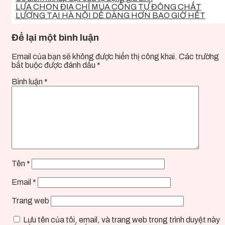
LỰA CHỌN ĐỊA CHỈ MUA CỔNG TỰ ĐỘNG CHẤT
LƯỢNG TẠI HÀ NỘI DỄ DÀNG HƠN BAO GIỜ HẾT
Để lại một bình luận
Email của bạn sẽ không được hiển thị công khai.
Các trường
bắt buộc được đánh dấu
*
Bình luận
*
Tên
*
Email
*
Trang web
Lưu tên của tôi, email, và trang web trong trình duyệt này