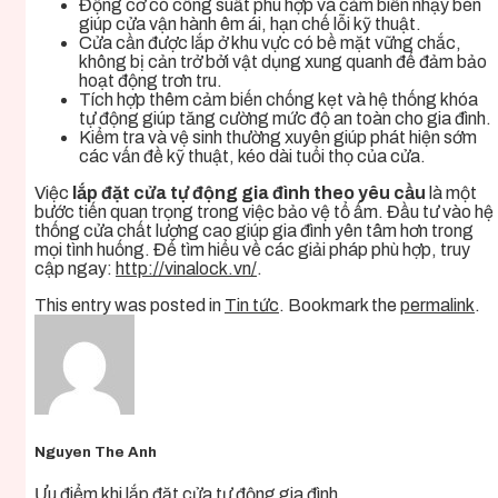
Động cơ có công suất phù hợp và cảm biến nhạy bén
giúp cửa vận hành êm ái, hạn chế lỗi kỹ thuật.
Cửa cần được lắp ở khu vực có bề mặt vững chắc,
không bị cản trở bởi vật dụng xung quanh để đảm bảo
hoạt động trơn tru.
Tích hợp thêm cảm biến chống kẹt và hệ thống khóa
tự động giúp tăng cường mức độ an toàn cho gia đình.
Kiểm tra và vệ sinh thường xuyên giúp phát hiện sớm
các vấn đề kỹ thuật, kéo dài tuổi thọ của cửa.
Việc
lắp đặt cửa tự động gia đình theo yêu cầu
là một
bước tiến quan trọng trong việc bảo vệ tổ ấm. Đầu tư vào hệ
thống cửa chất lượng cao giúp gia đình yên tâm hơn trong
mọi tình huống. Để tìm hiểu về các giải pháp phù hợp, truy
cập ngay:
http://vinalock.vn/
.
This entry was posted in
Tin tức
. Bookmark the
permalink
.
Nguyen The Anh
Ưu điểm khi lắp đặt cửa tự động gia đình