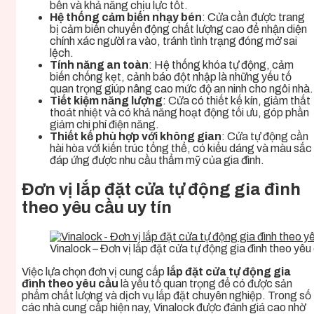
bền và khả năng chịu lực tốt.
Hệ thống cảm biến nhạy bén
: Cửa cần được trang
bị cảm biến chuyển động chất lượng cao để nhận diện
chính xác người ra vào, tránh tình trạng đóng mở sai
lệch.
Tính năng an toàn
: Hệ thống khóa tự động, cảm
biến chống kẹt, cảnh báo đột nhập là những yếu tố
quan trọng giúp nâng cao mức độ an ninh cho ngôi nhà.
Tiết kiệm năng lượng
: Cửa có thiết kế kín, giảm thất
thoát nhiệt và có khả năng hoạt động tối ưu, góp phần
giảm chi phí điện năng.
Thiết kế phù hợp với không gian
: Cửa tự động cần
hài hòa với kiến trúc tổng thể, có kiểu dáng và màu sắc
đáp ứng được nhu cầu thẩm mỹ của gia đình.
Đơn vị lắp đặt cửa tự động gia đình
theo yêu cầu uy tín
Vinalock – Đơn vị lắp đặt cửa tự động gia đình theo yêu 
Việc lựa chọn đơn vị cung cấp
lắp đặt cửa tự động gia
đình theo yêu cầu
là yếu tố quan trọng để có được sản
phẩm chất lượng và dịch vụ lắp đặt chuyên nghiệp. Trong số
các nhà cung cấp hiện nay, Vinalock được đánh giá cao nhờ