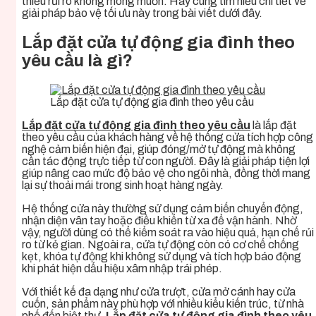
thiểu rủi ro không mong muốn. Hãy cùng tìm hiểu chi tiết về
giải pháp bảo vệ tối ưu này trong bài viết dưới đây.
Lắp đặt cửa tự động gia đình theo
yêu cầu là gì?
Lắp đặt cửa tự động gia đình theo yêu cầu
Lắp đặt cửa tự động gia đình theo yêu cầu
là lắp đặt
theo yêu cầu của khách hàng về hệ thống cửa tích hợp công
nghệ cảm biến hiện đại, giúp đóng/mở tự động mà không
cần tác động trực tiếp từ con người. Đây là giải pháp tiện lợi
giúp nâng cao mức độ bảo vệ cho ngôi nhà, đồng thời mang
lại sự thoải mái trong sinh hoạt hàng ngày.
Hệ thống cửa này thường sử dụng cảm biến chuyển động,
nhận diện vân tay hoặc điều khiển từ xa để vận hành. Nhờ
vậy, người dùng có thể kiểm soát ra vào hiệu quả, hạn chế rủi
ro từ kẻ gian. Ngoài ra, cửa tự động còn có cơ chế chống
kẹt, khóa tự động khi không sử dụng và tích hợp báo động
khi phát hiện dấu hiệu xâm nhập trái phép.
Với thiết kế đa dạng như cửa trượt, cửa mở cánh hay cửa
cuốn, sản phẩm này phù hợp với nhiều kiểu kiến trúc, từ nhà
phố đến biệt thự.
Lắp đặt cửa tự động gia đình theo yêu