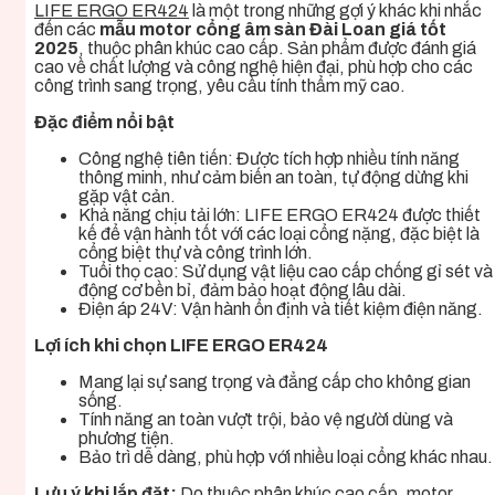
LIFE ERGO ER424
là một trong những gợi ý khác khi nhắc
đến các
mẫu motor cổng âm sàn Đài Loan giá tốt
2025
, thuộc phân khúc cao cấp. Sản phẩm được đánh giá
cao về chất lượng và công nghệ hiện đại, phù hợp cho các
công trình sang trọng, yêu cầu tính thẩm mỹ cao.
Đặc điểm nổi bật
Công nghệ tiên tiến: Được tích hợp nhiều tính năng
thông minh, như cảm biến an toàn, tự động dừng khi
gặp vật cản.
Khả năng chịu tải lớn: LIFE ERGO ER424 được thiết
kế để vận hành tốt với các loại cổng nặng, đặc biệt là
cổng biệt thự và công trình lớn.
Tuổi thọ cao: Sử dụng vật liệu cao cấp chống gỉ sét và
động cơ bền bỉ, đảm bảo hoạt động lâu dài.
Điện áp 24V: Vận hành ổn định và tiết kiệm điện năng.
Lợi ích khi chọn LIFE ERGO ER424
Mang lại sự sang trọng và đẳng cấp cho không gian
sống.
Tính năng an toàn vượt trội, bảo vệ người dùng và
phương tiện.
Bảo trì dễ dàng, phù hợp với nhiều loại cổng khác nhau.
Lưu ý khi lắp đặt:
Do thuộc phân khúc cao cấp, motor