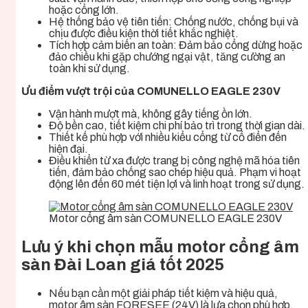
hoặc cổng lớn.
Hệ thống bảo vệ tiên tiến: Chống nước, chống bụi và
chịu được điều kiện thời tiết khắc nghiệt.
Tích hợp cảm biến an toàn: Đảm bảo cổng dừng hoặc
đảo chiều khi gặp chướng ngại vật, tăng cường an
toàn khi sử dụng.
Ưu điểm vượt trội của COMUNELLO EAGLE 230V
Vận hành mượt mà, không gây tiếng ồn lớn.
Độ bền cao, tiết kiệm chi phí bảo trì trong thời gian dài.
Thiết kế phù hợp với nhiều kiểu cổng từ cổ điển đến
hiện đại.
Điều khiển từ xa được trang bị công nghệ mã hóa tiên
tiến, đảm bảo chống sao chép hiệu quả. Phạm vi hoạt
động lên đến 60 mét tiện lợi và linh hoạt trong sử dụng.
Motor cổng âm sàn COMUNELLO EAGLE 230V
Lưu ý khi chọn mẫu motor cổng âm
sàn Đài Loan giá tốt 2025
Nếu bạn cần một giải pháp tiết kiệm và hiệu quả,
motor âm sàn FORESEE (24V) là lựa chọn phù hợp.