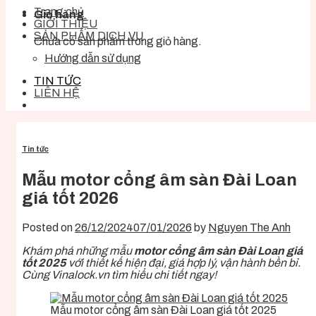
Trang chủ
Giỏ hàng
GIỚI THIỆU
SẢN PHẨM DỊCH VỤ
Chưa có sản phẩm trong giỏ hàng.
Hướng dẫn sử dụng
TIN TỨC
LIÊN HỆ
Tin tức
Mẫu motor cổng âm sàn Đài Loan
giá tốt 2026
Posted on
26/12/2024
07/01/2026
by
Nguyen The Anh
Khám phá những mẫu
motor cổng âm sàn Đài Loan giá
tốt 2025
với thiết kế hiện đại, giá hợp lý, vận hành bền bỉ.
Cùng Vinalock.vn tìm hiểu chi tiết ngay!
Mẫu motor cổng âm sàn Đài Loan giá tốt 2025