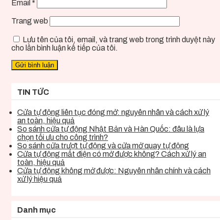
Email
*
Trang web
Lưu tên của tôi, email, và trang web trong trình duyệt này
cho lần bình luận kế tiếp của tôi.
TIN TỨC
Cửa tự động liên tục đóng mở: nguyên nhân và cách xử lý
an toàn, hiệu quả
So sánh cửa tự động Nhật Bản và Hàn Quốc: đâu là lựa
chọn tối ưu cho công trình?
So sánh cửa trượt tự động và cửa mở quay tự động
Cửa tự động mất điện có mở được không? Cách xử lý an
toàn, hiệu quả
Cửa tự động không mở được: Nguyên nhân chính và cách
xử lý hiệu quả
Danh mục