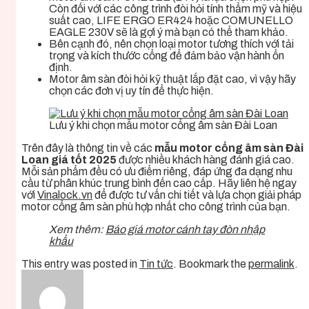
Còn đối với các công trình đòi hỏi tính thẩm mỹ và hiệu
suất cao, LIFE ERGO ER424 hoặc COMUNELLO
EAGLE 230V sẽ là gợi ý mà bạn có thể tham khảo.
Bên cạnh đó, nên chọn loại motor tương thích với tải
trọng và kích thước cổng để đảm bảo vận hành ổn
định.
Motor âm sàn đòi hỏi kỹ thuật lắp đặt cao, vì vậy hãy
chọn các đơn vị uy tín để thực hiện.
Lưu ý khi chọn mẫu motor cổng âm sàn Đài Loan
Trên đây là thông tin về các
mẫu motor cổng âm sàn Đài
Loan giá tốt 2025
được nhiều khách hàng đánh giá cao.
Mỗi sản phẩm đều có ưu điểm riêng, đáp ứng đa dạng nhu
cầu từ phân khúc trung bình đến cao cấp. Hãy liên hệ ngay
với
Vinalock.vn
để được tư vấn chi tiết và lựa chọn giải pháp
motor cổng âm sàn phù hợp nhất cho công trình của bạn.
Xem thêm:
Báo giá motor cánh tay đòn nhập
khẩu
This entry was posted in
Tin tức
. Bookmark the
permalink
.