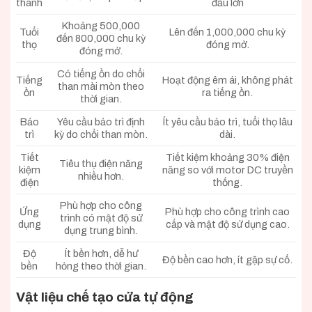
thành
đầu lớn
Khoảng 500,000
Tuổi
Lên đến 1,000,000 chu kỳ
đến 800,000 chu kỳ
thọ
đóng mở.
đóng mở.
Có tiếng ồn do chổi
Tiếng
Hoạt động êm ái, không phát
than mài mòn theo
ồn
ra tiếng ồn.
thời gian.
Bảo
Yêu cầu bảo trì định
Ít yêu cầu bảo trì, tuổi thọ lâu
trì
kỳ do chổi than mòn.
dài.
Tiết
Tiết kiệm khoảng 30% điện
Tiêu thụ điện năng
kiệm
năng so với motor DC truyền
nhiều hơn.
điện
thống.
Phù hợp cho công
Ứng
Phù hợp cho công trình cao
trình có mật độ sử
dụng
cấp và mật độ sử dụng cao.
dụng trung bình.
Độ
Ít bền hơn, dễ hư
Độ bền cao hơn, ít gặp sự cố.
bền
hỏng theo thời gian.
Vật liệu chế tạo cửa tự động