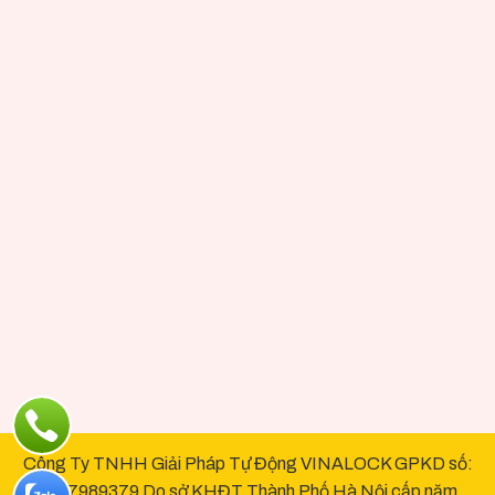
Công Ty TNHH Giải Pháp Tự Động VINALOCK GPKD số:
0107989379 Do sở KHĐT Thành Phố Hà Nội cấp năm