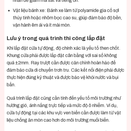
nhẵn để giảm ma sát và tiếng ồn.
Vật liệu bánh xe: Bánh xe làm từ polyamide gia cố sợi
thủy tinh hoặc nhôm bọc cao su, giúp đảm bảo độ bền,
vận hành êm ái và ít mài mòn.
Lưu ý trong quá trình thi công lắp đặt
Khi lắp đặt cửa tự động, độ chính xác là yếu tố then chốt.
Khung cửa phải được lắp đặt cân bằng với sai số không
quá ±2mm. Ray trượt cần được căn chỉnh hoàn hảo để
đảm bảo cửa di chuyển trơn tru. Các kết nối điện phải được
thực hiện đúng kỹ thuật và được bảo vệ khỏi nước và bụi
bẩn.
Quá trình lắp đặt cũng cần tính đến yếu tố môi trường như
hướng gió, ánh nắng trực tiếp và mức độ ô nhiễm. Ví dụ,
cửa tự động tại các khu vực ven biển cần được làm từ vật
liệu chống ăn mòn cao hơn do môi trường muối biển.