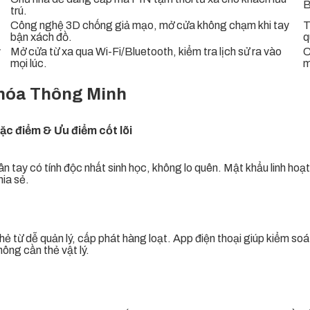
B
trú.
Công nghệ 3D chống giả mạo, mở cửa không chạm khi tay
T
bận xách đồ.
q
ý
Mở cửa từ xa qua Wi-Fi/Bluetooth, kiểm tra lịch sử ra vào
C
mọi lúc.
m
Khóa Thông Minh
ặc điểm & Ưu điểm cốt lõi
ân tay có tính độc nhất sinh học, không lo quên. Mật khẩu linh hoạt
hia sẻ.
hẻ từ dễ quản lý, cấp phát hàng loạt. App điện thoại giúp kiểm soá
hông cần thẻ vật lý.