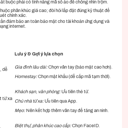
ắt buộc phải có tính năng mã số ảo để chống nhìn trộm.
huộc phân khúc giá cao; đòi hỏi lắp đặt đúng kỹ thuật để
uét chính xác.
ần đảm bảo an toàn bảo mật cho tài khoản ứng dụng và
ạng internet.
Lưu ý & Gợi ý lựa chọn
Gia đình lâu dài:
Chọn vân tay (bảo mật cao hơn).
, dễ
Homestay:
Chọn mật khẩu (dễ cấp mã tạm thời).
Khách sạn, văn phòng:
Ưu tiên thẻ từ.
t từ xa
Chủ nhà từ xa:
Ưu tiên qua App.
Mẹo:
Nên kết hợp thêm vân tay để tăng an ninh.
Biệt thự, phân khúc cao cấp:
Chọn FaceID.