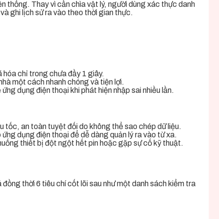
n thống. Thay vì cần chìa vật lý, người dùng xác thực danh
à ghi lịch sử ra vào theo thời gian thực.
ã hóa chỉ trong chưa đầy 1 giây.
nhà một cách nhanh chóng và tiện lợi.
ứng dụng điện thoại khi phát hiện nhập sai nhiều lần.
 tốc, an toàn tuyệt đối do không thể sao chép dữ liệu.
p ứng dụng điện thoại để dễ dàng quản lý ra vào từ xa.
uống thiết bị đột ngột hết pin hoặc gặp sự cố kỹ thuật.
ồng thời 6 tiêu chí cốt lõi sau như một danh sách kiểm tra