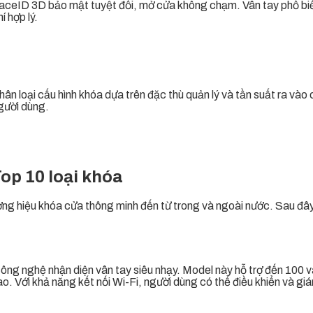
aceID 3D bảo mật tuyệt đối, mở cửa không chạm. Vân tay phổ biế
í hợp lý.
hân loại cấu hình khóa dựa trên đặc thù quản lý và tần suất ra vào
gười dùng.
op 10 loại khóa
ương hiệu khóa cửa thông minh đến từ trong và ngoài nước. Sau đâ
g nghệ nhận diện vân tay siêu nhạy. Model này hỗ trợ đến 100 vâ
o. Với khả năng kết nối Wi-Fi, người dùng có thể điều khiển và gi