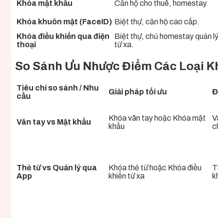
Khóa mật khẩu
Căn hộ cho thuê, homestay.
Khóa khuôn mặt (FaceID)
Biệt thự, căn hộ cao cấp.
Khóa điều khiển qua điện
Biệt thự, chủ homestay quản l
thoại
từ xa.
So Sánh Ưu Nhược Điểm Các Loại 
Tiêu chí so sánh / Nhu
Giải pháp tối ưu
Đ
cầu
Khóa vân tay hoặc Khóa mật
V
Vân tay vs Mật khẩu
khẩu
c
Thẻ từ vs Quản lý qua
Khóa thẻ từ hoặc Khóa điều
T
App
khiển từ xa
k