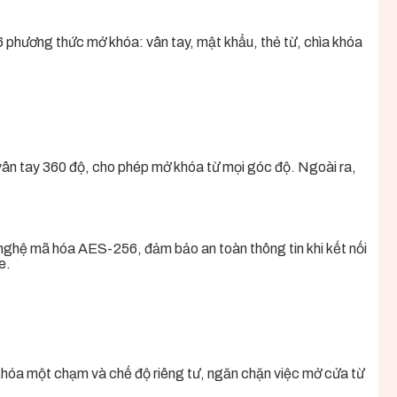
 phương thức mở khóa: vân tay, mật khẩu, thẻ từ, chìa khóa
vân tay 360 độ, cho phép mở khóa từ mọi góc độ. Ngoài ra,
 nghệ mã hóa AES-256, đảm bảo an toàn thông tin khi kết nối
e.
khóa một chạm và chế độ riêng tư, ngăn chặn việc mở cửa từ