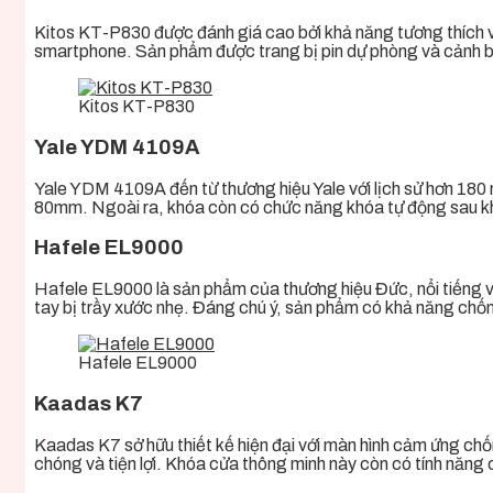
Kitos KT-P830 được đánh giá cao bởi khả năng tương thích với
smartphone. Sản phẩm được trang bị pin dự phòng và cảnh báo
Kitos KT-P830
Yale YDM 4109A
Yale YDM 4109A đến từ thương hiệu Yale với lịch sử hơn 180 
80mm. Ngoài ra, khóa còn có chức năng khóa tự động sau kh
Hafele EL9000
Hafele EL9000 là sản phẩm của thương hiệu Đức, nổi tiếng vớ
tay bị trầy xước nhẹ. Đáng chú ý, sản phẩm có khả năng chốn
Hafele EL9000
Kaadas K7
Kaadas K7 sở hữu thiết kế hiện đại với màn hình cảm ứng c
chóng và tiện lợi. Khóa cửa thông minh này còn có tính năn