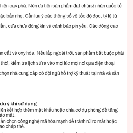
t hiện cạy phá. Nên ưu tiên sản phẩm đạt chứng nhận quốc tế
 bẩn nhẹ. Cần lưu ý các thông số về tốc độ đọc, tỷ lệ từ
lần, cửa chưa đóng kín và cảnh báo pin yếu. Các dòng cao
an cắt và oxy hóa. Nếu lắp ngoài trời, sản phẩm bắt buộc phải
ời, kiểm tra lịch sử ra vào mọi lúc mọi nơi qua điện thoại
họn nhà cung cấp có đội ngũ hỗ trợ kỹ thuật tại nhà và sẵn
ưu ý khi sử dụng
ên kết hợp thêm mật khẩu hoặc chìa cơ dự phòng để tăng
ảo mật.
ần chọn công nghệ mã hóa mạnh để tránh rủi ro mất hoặc
ao chép thẻ.