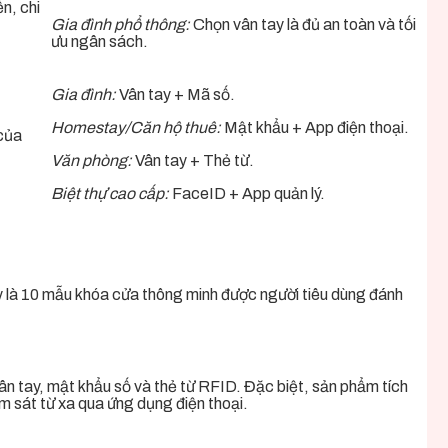
n, chi
Gia đình phổ thông:
Chọn vân tay là đủ an toàn và tối
ưu ngân sách.
Gia đình:
Vân tay + Mã số.
Homestay/Căn hộ thuê:
Mật khẩu + App điện thoại.
 của
Văn phòng:
Vân tay + Thẻ từ.
Biệt thự cao cấp:
FaceID + App quản lý.
y là 10 mẫu khóa cửa thông minh được người tiêu dùng đánh
n tay, mật khẩu số và thẻ từ RFID. Đặc biệt, sản phẩm tích
ám sát từ xa qua ứng dụng điện thoại.