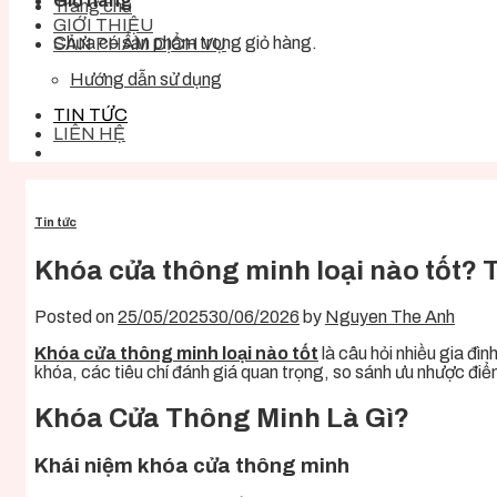
Giỏ hàng
Trang chủ
GIỚI THIỆU
Chưa có sản phẩm trong giỏ hàng.
SẢN PHẨM DỊCH VỤ
Hướng dẫn sử dụng
TIN TỨC
LIÊN HỆ
Tin tức
Khóa cửa thông minh loại nào tốt? T
Posted on
25/05/2025
30/06/2026
by
Nguyen The Anh
Khóa cửa thông minh loại nào tốt
là câu hỏi nhiều gia đìn
khóa, các tiêu chí đánh giá quan trọng, so sánh ưu nhược đi
Khóa Cửa Thông Minh Là Gì?
Khái niệm khóa cửa thông minh