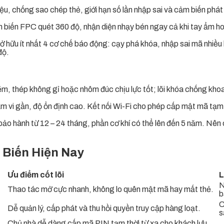
ệu, chống sao chép thẻ, giới hạn số lần nhập sai và cảm biến phá
biến FPC quét 360 độ, nhận diện nhạy bén ngay cả khi tay ẩm hoặc
hữu ít nhất 4 cơ chế báo động: cạy phá khóa, nhập sai mã nhiều 
độ.
ẽm, thép không gỉ hoặc nhôm đúc chịu lực tốt; lõi khóa chống kho
ạm vi gần, độ ổn định cao. Kết nối Wi-Fi cho phép cấp mật mã tạm th
ảo hành từ 12 – 24 tháng, phần cơ khí có thể lên đến 5 năm. Nên c
 Biến Hiện Nay
Ưu điểm cốt lõi
L
N
Thao tác mở cực nhanh, không lo quên mật mã hay mất thẻ.
b
C
Dễ quản lý, cấp phát và thu hồi quyền truy cập hàng loạt.
s
Chủ nhà dễ dàng cấp mã PIN tạm thời từ xa cho khách lưu