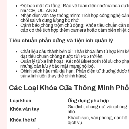
Độ bảo mật đa tầng: Bảo vệ toàn diện nhờ mã hóa dữ li
như CE, UL, ANSI.
Nhận diện vân tay thông minh: Tích hợp công nghệ cảm 
chối sai và dung lượng bộ nhớ.
Cảnh báo chống trộm chủ động: Khóa tiêu chuẩn cần sở 
cấp có thể tích hợp thêm camera hoặc cảm biến nhiệt 
Tiêu chuẩn phần cứng và tiện ích quản lý
Chất liệu cấu thành bền bỉ: Thân khóa làm từ hợp kim k
đạt tiêu chuẩn chống nước từ IP65 trở lên.
Quản lý từ xa linh hoạt: Kết nối Bluetooth tối ưu cho ph
nhưng cần lưu ý bảo mật mạng nội bộ.
Chính sách hậu mãi dài hạn: Phần điện tử thường được b
sàng linh kiện thay thế chính hãng.
Các Loại Khóa Cửa Thông Minh Phổ
Loại khóa
Ứng dụng phù hợp
Gia đình, chung cư, văn phòng
Khóa vân tay
nhỏ.
Khách sạn, văn phòng, căn hộ
Khóa thẻ từ
dịch vụ.