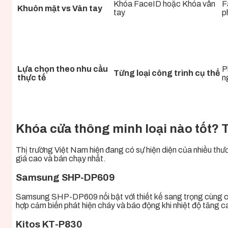
Khóa FaceID hoặc Khóa vân
F
Khuôn mặt vs Vân tay
tay
ph
Lựa chọn theo nhu cầu
P
Từng loại công trình cụ thể
thực tế
n
Khóa cửa thông minh loại nào tốt? T
Thị trường Việt Nam hiện đang có sự hiện diện của nhiều th
giá cao và bán chạy nhất.
Samsung SHP-DP609
Samsung SHP-DP609 nổi bật với thiết kế sang trọng cùng côn
hợp cảm biến phát hiện cháy và báo động khi nhiệt độ tăng ca
Kitos KT-P830