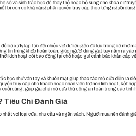
hệ số và sinh trắc học để thay thế hoặc bổ sung cho khóa cơ truyề
hiết bị còn có khả năng phân quyền truy cập theo từng người dùng v
 bộ xử lý lập tức đối chiếu với dữ liệu gốc đã lưu trong bộ nhớ m
ng tin trùng khớp hoàn toàn, giúp người dùng gạt tay nắm ra vào 
thời kích hoạt còi báo động tại chỗ hoặc gửi cảnh báo khẩn cấp về 
ắc học như vân tay và khuôn mặt giúp thao tác mở cửa diễn ra siêu
quyền truy cập cho khách hoặc nhân viên trở nên linh hoạt, kết hợ
u cuối cùng, giúp gia chủ mở cửa thủ công an toàn trong các tình h
 Tiêu Chí Đánh Giá
nhất với loại cửa, nhu cầu và ngân sách. Người mua nên đánh giá đ