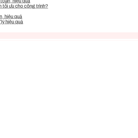
toàn, hiệu quả
tối ưu cho công trình?
, hiệu quả
lý hiệu quả