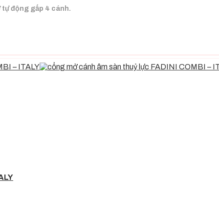
 tự động gấp 4 cánh.
ION ( Đài Loan)
.
ITALY).
).
TALY