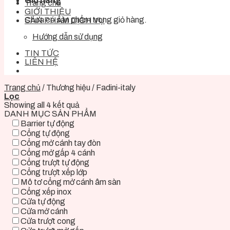
Giỏ hàng
Trang chủ
GIỚI THIỆU
Chưa có sản phẩm trong giỏ hàng.
SẢN PHẨM DỊCH VỤ
Hướng dẫn sử dụng
TIN TỨC
LIÊN HỆ
Trang chủ
/
Thương hiệu
/
Fadini-italy
Lọc
Showing all 4 kết quả
DANH MỤC SẢN PHẨM
Barrier tự động
Cổng tự động
Cổng mở cánh tay đòn
Cổng mở gấp 4 cánh
Cổng trượt tự động
Cổng trượt xếp lớp
Mô tơ cổng mở cánh âm sàn
Cổng xếp inox
Cửa tự động
Cửa mở cánh
Cửa trượt cong