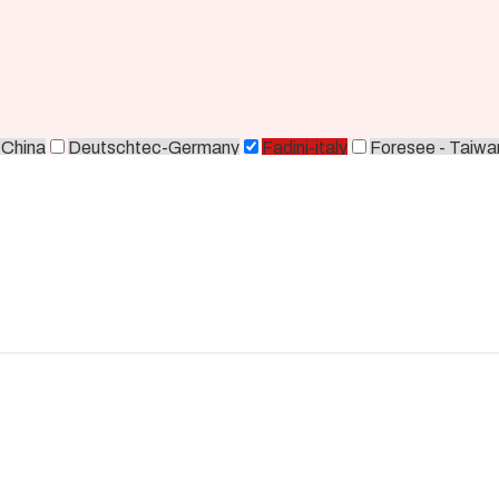
-China
Deutschtec-Germany
Fadini-italy
Foresee - Taiwa
orea
Zkteco-China