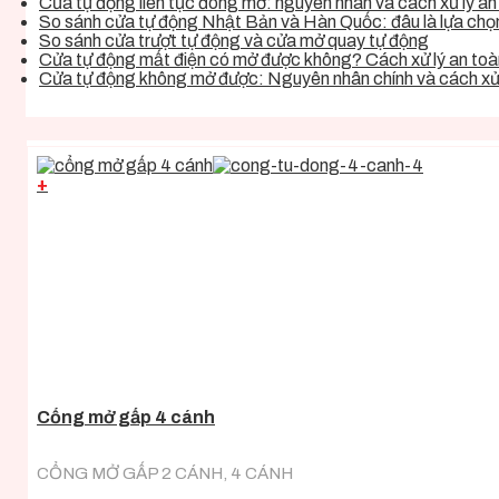
Cửa tự động liên tục đóng mở: nguyên nhân và cách xử lý an 
So sánh cửa tự động Nhật Bản và Hàn Quốc: đâu là lựa chọn 
So sánh cửa trượt tự động và cửa mở quay tự động
Cửa tự động mất điện có mở được không? Cách xử lý an toàn
Cửa tự động không mở được: Nguyên nhân chính và cách xử 
+
Cổng mở gấp 4 cánh
CỔNG MỞ GẤP 2 CÁNH, 4 CÁNH