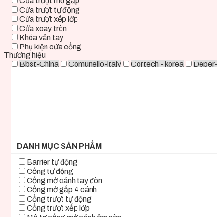
Cửa trượt mở gấp
Cửa trượt tự động
Cửa trượt xếp lớp
Cửa xoay tròn
Khóa vân tay
Phụ kiện cửa cổng
Thương hiệu
Bbst-China
Comunello-italy
Cortech - korea
Deper
Life - ITALY
Mirae-Korea
Tmt-Taiwan
Woosung - K
0 ₫ - 2.000.000 ₫
2.000.000 ₫ - 5.000.000 ₫
5.000.000 ₫ - 8.000.000 ₫
8.000.000 ₫ - 11.000.000 ₫
11.000.000 ₫ - 14.000.000 ₫
14.000.000 ₫ - 17.000.000 ₫
17.000.000 ₫+
DANH MỤC SẢN PHẨM
Barrier tự động
Cổng tự động
Cổng mở cánh tay đòn
Cổng mở gấp 4 cánh
Cổng trượt tự động
Cổng trượt xếp lớp