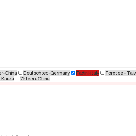
r-China
Deutschtec-Germany
Fadini-italy
Foresee - Tai
 Korea
Zkteco-China