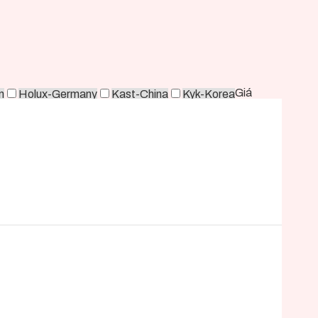
Giá
n
Holux-Germany
Kast-China
Kyk-Korea